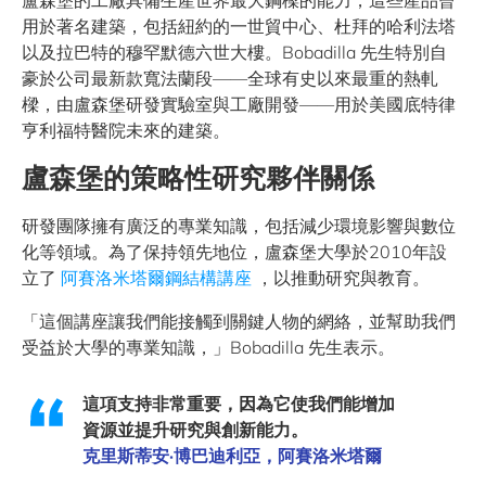
盧森堡的工廠具備生產世界最大鋼樑的能力，這些產品曾
用於著名建築，包括紐約的一世貿中心、杜拜的哈利法塔
以及拉巴特的穆罕默德六世大樓。Bobadilla 先生特別自
豪於公司最新款寬法蘭段——全球有史以來最重的熱軋
樑，由盧森堡研發實驗室與工廠開發——用於美國底特律
亨利福特醫院未來的建築。
盧森堡的策略性研究夥伴關係
研發團隊擁有廣泛的專業知識，包括減少環境影響與數位
化等領域。為了保持領先地位，盧森堡大學於2010年設
立了
阿賽洛米塔爾鋼結構講座
，以推動研究與教育。
「這個講座讓我們能接觸到關鍵人物的網絡，並幫助我們
受益於大學的專業知識，」Bobadilla 先生表示。
這項支持非常重要，因為它使我們能增加
資源並提升研究與創新能力。
克里斯蒂安·博巴迪利亞，阿賽洛米塔爾