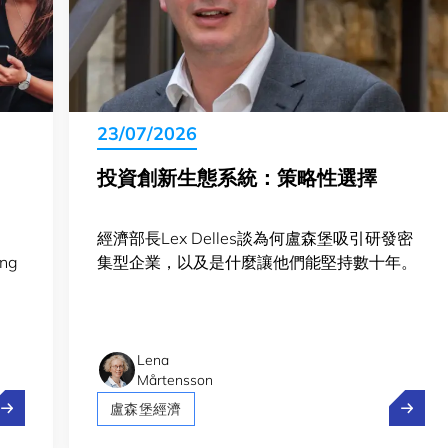
23/07/2026
投資創新生態系統：策略性選擇
經濟部長Lex Delles談為何盧森堡吸引研發密
ing
集型企業，以及是什麼讓他們能堅持數十年。
Lena
Mårtensson
uxembourg 2nd most welcoming country for expats in 2026
投資創
盧森堡經濟