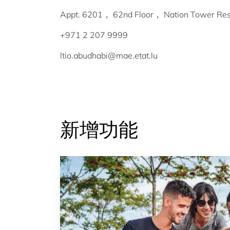
Appt. 6201， 62nd Floor， Nation Tower 
+971 2 207 9999
ltio.abudhabi@mae.etat.lu
新增功能