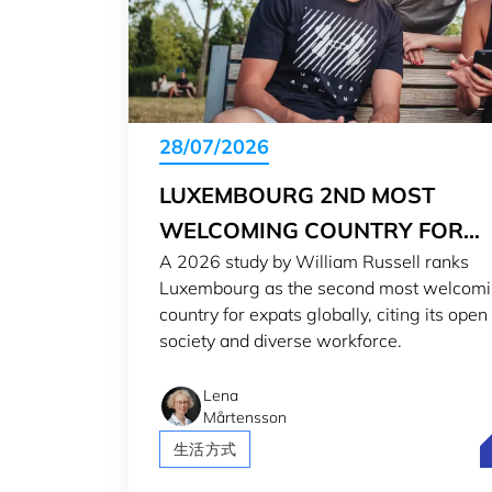
28/07/2026
LUXEMBOURG 2ND MOST
WELCOMING COUNTRY FOR
A 2026 study by William Russell ranks
EXPATS IN 2026
Luxembourg as the second most welcom
country for expats globally, citing its open
society and diverse workforce.
Lena
Mårtensson
L
生活方式