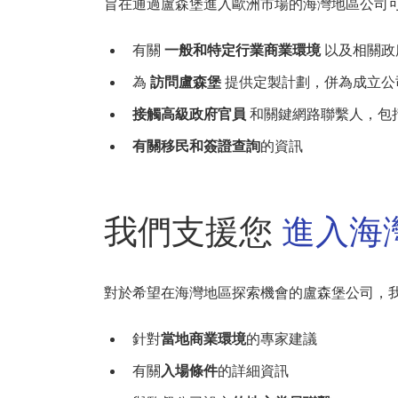
旨在通過盧森堡進入歐洲市場的海灣地區公司
有關
一般和特定行業商業環境
以及相關政
為
訪問盧森堡
提供定製計劃，併為成立公
接觸高級政府官員
和關鍵網路聯繫人，包
有關移民和簽證查詢
的資訊
我們支援您
進入海
對於希望在海灣地區探索機會的盧森堡公司，
針對
當地商業環境
的專家建議
有關
入場條件
的詳細資訊