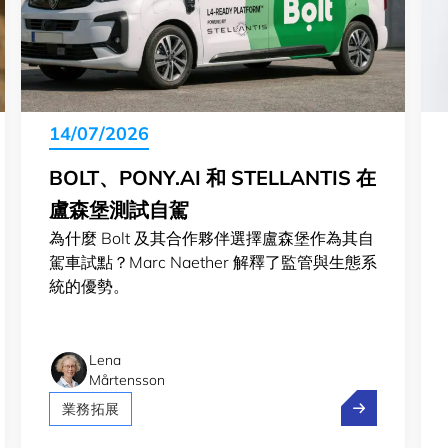
14/07/2026
BOLT、PONY.AI 和 STELLANTIS 在
盧森堡測試自駕
為什麼 Bolt 及其合作夥伴選擇盧森堡作為其自
駕車試點？Marc Naether 解釋了監管與生態系
統的優勢。
Lena
Mårtensson
新生態系統：策略性選擇
Bolt、Pony.a
業務拓展