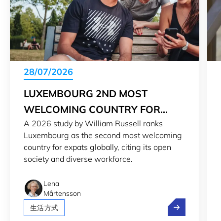
28/07/2026
LUXEMBOURG 2ND MOST
WELCOMING COUNTRY FOR
A 2026 study by William Russell ranks
EXPATS IN 2026
Luxembourg as the second most welcoming
country for expats globally, citing its open
society and diverse workforce.
Lena
Mårtensson
Luxembourg 2n
生活方式