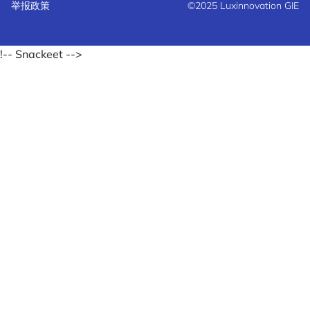
举报政策
©2025 Luxinnovation GIE
!-- Snackeet -->