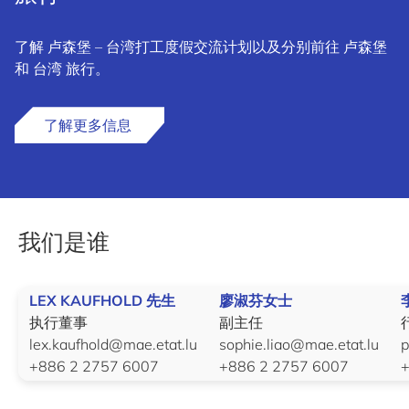
了解 卢森堡 – 台湾打工度假交流计划以及分别前往 卢森堡
和 台湾 旅行。
了解更多信息
我们是谁
LEX KAUFHOLD 先生
廖淑芬女士
执行董事
副主任
lex.kaufhold@mae.etat.lu
sophie.liao@mae.etat.lu
p
+886 2 2757 6007
+886 2 2757 6007
+