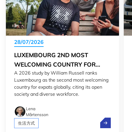
28/07/2026
LUXEMBOURG 2ND MOST
WELCOMING COUNTRY FOR
A 2026 study by William Russell ranks
EXPATS IN 2026
Luxembourg as the second most welcoming
country for expats globally, citing its open
society and diverse workforce.
Lena
Mårtensson
Luxembourg 2n
生活方式