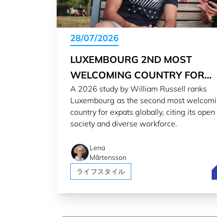
28/07/2026
LUXEMBOURG 2ND MOST
WELCOMING COUNTRY FOR
A 2026 study by William Russell ranks
EXPATS IN 2026
Luxembourg as the second most welcom
country for expats globally, citing its open
society and diverse workforce.
Lena
Mårtensson
L
ライフスタイル