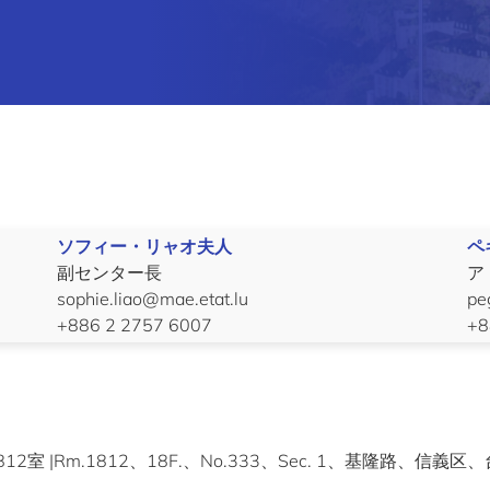
ソフィー・リャオ夫人
ペ
副センター長
ア
sophie.liao@mae.etat.lu
pe
+886 2 2757 6007
+8
2室 |Rm.1812、18F.、No.333、Sec. 1、基隆路、信義区