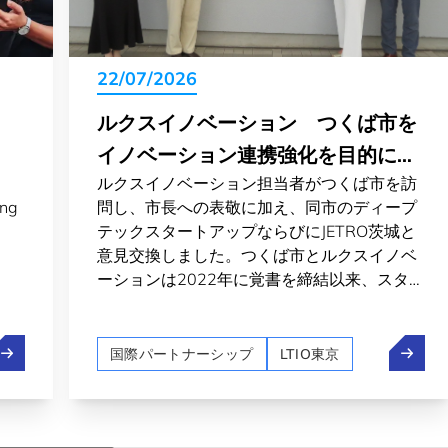
22/07/2026
ルクスイノベーション つくば市を
イノベーション連携強化を目的に訪
ルクスイノベーション担当者がつくば市を訪
問
ing
問し、市長への表敬に加え、同市のディープ
テックスタートアップならびにJETRO茨城と
意見交換しました。つくば市とルクスイノベ
ーションは2022年に覚書を締結以来、スター
トアップならびにイノベーション分野で交流
しています。
uxembourg 2nd most welcoming country for expats in 2026
ルクス
国際パートナーシップ
LTIO東京