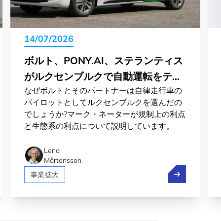
14/07/2026
ボルト、PONY.AI、ステランティス
がルクセンブルクで自動運転をテス
なぜボルトとそのパートナーは自律走行車の
ト
パイロットとしてルクセンブルクを選んだの
でしょうか?マーク・ネーターが規制上の利点
と生態系の利点について説明しています。
Lena
Mårtensson
イノベーション つくば市をイノベーション連携強化を目的に
ボルト、Pon
事業拡大