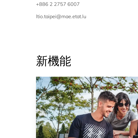
+886 2 2757 6007
ltio.taipei@mae.etat.lu
新機能