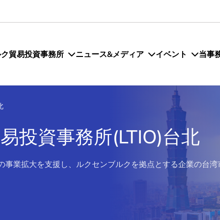
ルク貿易投資事務所
ニュース&メディア
イベント
当事
北
投資事務所(LTIO)台北
での事業拡大を支援し、ルクセンブルクを拠点とする企業の台湾