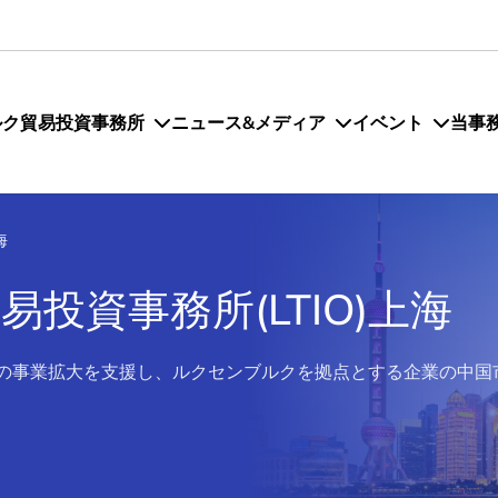
ルク貿易投資事務所
ニュース&メディア
イベント
当事
海
投資事務所(LTIO)上海
での事業拡大を支援し、ルクセンブルクを拠点とする企業の中国