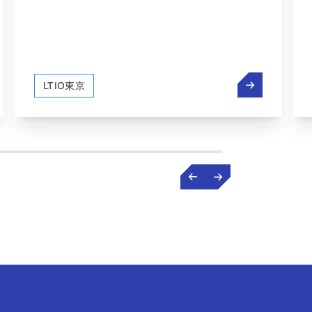
クティブ・ディレクターからのご挨拶（7月）
【連載】「解
LTIO東京