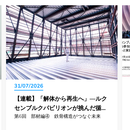
31/07/2026
【連載】「解体から再生へ」―ルク
センブルクパビリオンが挑んだ循環
第6回 部材編④ 鉄骨構造がつなぐ未来
の物語