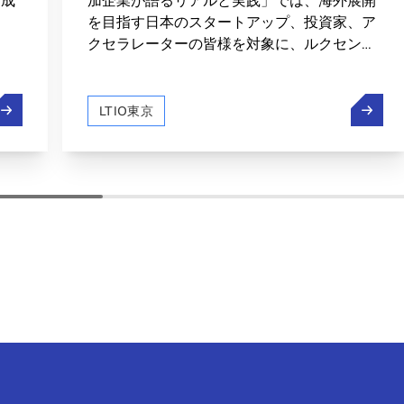
と成
加企業が語るリアルと実践」では、海外展開
ま
を目指す日本のスタートアップ、投資家、ア
クセラレーターの皆様を対象に、ルクセンブ
ルクを拠点とした欧州市場進出というシナリ
オを、実体験を持つ多くの企業様の声を通じ
ルクセンブルクから世界への規制報告の効率化
エグゼ
てお届けしました。また、ルクセンブルクと
LTIO東京
日本の宇宙分野での交流の裾野が広がってい
ます。