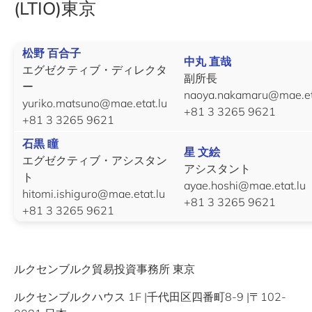
(LTIO)東京
松野 百合子
中丸 直哉
エグゼクティブ・ディレクタ
副所長
ー
naoya.nakamaru@mae.et
yuriko.matsuno@mae.etat.lu
+81 3 3265 9621
+81 3 3265 9621
石黒 瞳
星 文絵
エグゼクティブ・アシスタン
アシスタント
ト
ayae.hoshi@mae.etat.lu
hitomi.ishiguro@mae.etat.lu
+81 3 3265 9621
+81 3 3265 9621
ルクセンブルク貿易投資事務所 東京
ルクセンブルクハウス 1F |千代田区四番町8-9 |〒102-