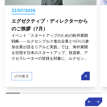
31/07/2026
エグゼクティブ・ディレクターから
のご挨拶（7月）
イベント「スタートアップのための欧州展開
戦略——ルクセンブルク進出企業とNEXUS参
加企業が語るリアルと実践」では、海外展開
を目指す日本のスタートアップ、投資家、ア
クセラレーターの皆様を対象に、ルクセンブ
ルクを拠点とした欧州市場進出というシナリ
オを、実体験を持つ多くの企業様の声を通じ
エグゼクティ
てお届けしました。また、ルクセンブルクと
LTIO東京
日本の宇宙分野での交流の裾野が広がってい
ます。