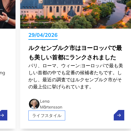
29/04/2026
ルクセンブルク市はヨーロッパで最
も美しい首都にランクされました
パリ、ローマ、ウィーン:ヨーロッパで最も美
ing
しい首都の中でも定番の候補者たちです。し
かし、最近の調査ではルクセンブルク市がそ
の最上位に挙げられています。
Lena
Mårtensson
uxembourg 2nd most welcoming country for expats in 2026
ルクセ
ライフスタイル