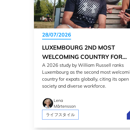
28/07/2026
LUXEMBOURG 2ND MOST
WELCOMING COUNTRY FOR
A 2026 study by William Russell ranks
EXPATS IN 2026
Luxembourg as the second most welcom
country for expats globally, citing its open
society and diverse workforce.
Lena
Mårtensson
L
ライフスタイル