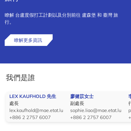
瞭解 台盧度假打工計劃以及分別前往 盧森堡 和 臺灣 旅
行。
瞭解更多資訊
我們是誰
LEX KAUFHOLD 先生
廖健苡女士
處長
副處長
lex.kaufhold@mae.etat.lu
sophie.liao@mae.etat.lu
p
+886 2 2757 6007
+886 2 2757 6007
+