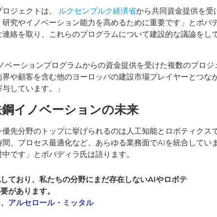
プロジェクトは、
ルクセンブルク経済省
から共同資金提供を受
、研究やイノベーション能力を高めるために重要です」とボバ
な連絡を取り、これらのプログラムについて建設的な議論をし
イノベーションプログラムからの資金提供を受けた複数のプロジ
術界や顧客を含む他のヨーロッパの建設市場プレイヤーとつな
寄与しています。」
鉄鋼イノベーションの未来
ン優先分野のトップに挙げられるのは人工知能とロボティクス
間、プロセス最適化など、あらゆる業務面でAIを統合してい
討中です」とボバディラ氏は語ります。
しており、私たちの分野にまだ存在しないAIやロボテ
必要があります。
ャ、アルセロール・ミッタル