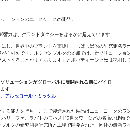
リケーションのユースケースの開発。
の影響力は、グランドダクシーをはるかに超えています。
トにし、世界中のプラントを支援し、しばしば他の研究開発ラ
境が不可欠です。ルクセンブルクの拠点では、新ソリューショ
テストすることがよくあります」とボバディージャ氏は説明し
新ソリューションがグローバルに展開される前にパイロ
ります。
ャ、アルセロール・ミッタル
産する能力を持ち、ここで製造された製品はニューヨークのワ
・ハリーファ、ラバトのモハメド6世タワーなどの名高い建物で
ンブルクの研究開発研究所と工場で開発された、同社の最新ワ