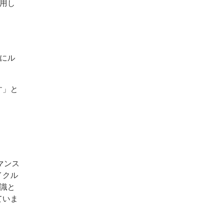
用し
年にル
す」と
マンス
イクル
知識と
ていま