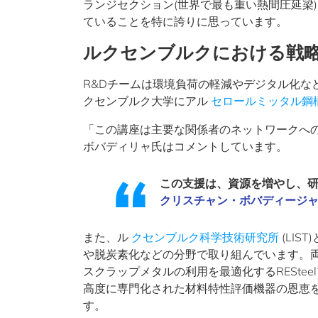
ランジセクション(世界で最も重い熱間圧延梁
ていることを特に誇りに思っています。
ルクセンブルクにおける戦
R&Dチームは環境負荷の軽減やデジタル化な
クセンブルク大学にアル
セロールミッタル鋼
「この講座は主要な関係者のネットワークへ
ボバディリャ氏はコメントしています。
この支援は、資源を増やし、
クリスチャン・ボバディージ
また、ル
クセンブルク科学技術研究所
(LI
や脱炭素化などの分野で取り組んでいます。
スクラップメタルの利用を最適化するRESte
高度に専門化された材料特性評価機器の恩恵
す。