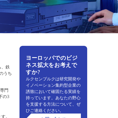
ヨーロッパでのビジ
ネス拡大をお考えで
ち、鉄
すか?
のうち
ルクセンブルクは研究開発や
イノベーション集約型企業の
の専門
誘致において確固たる実績を
下の3
持っています。あなたの野心
を支援する方法について、ぜ
ひご連絡ください。
ます。