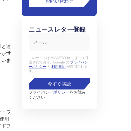
お問い合わせ
ニュースレター登録
メール
ボと連
ンが世
このサイトは reCAPTCHA によって保
ていま
護されており、Google の
プライバシ
ーポリシー
と
利用規約
が適用されま
す。
今すぐ購読
プライバシー
ポリシー
をお読み
ください
ン・ワ
使用
イドフ