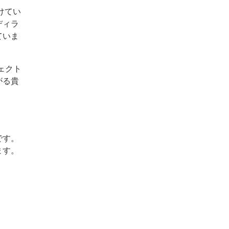
けてい
ディラ
ていま
ェクト
がる貴
です。
ます。