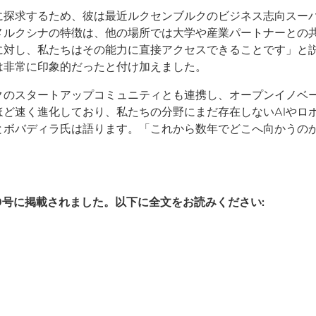
に探求するため、彼は最近ルクセンブルクのビジネス志向スー
メルクシナの特徴は、他の場所では大学や産業パートナーとの
に対し、私たちはその能力に直接アクセスできることです」と
は非常に印象的だったと付け加えました。
クのスタートアップコミュニティとも連携し、オープンイノベ
ど速く進化しており、私たちの分野にまだ存在しないAIやロ
とボバディラ氏は語ります。「これから数年でどこへ向かうの
ine第9号に掲載されました。以下に全文をお読みください: