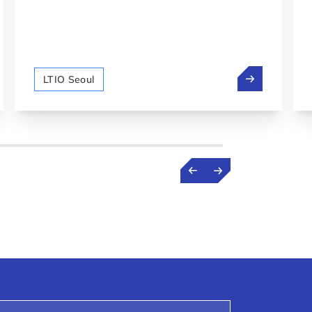
맵: 교수에서 룩셈부르크 우주 기술 창업자로
2026년 룩셈
LTIO Seoul