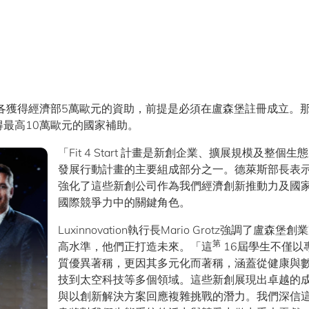
各獲得經濟部5萬歐元的資助，前提是必須在盧森堡註冊成立。
最高10萬歐元的國家補助。
「Fit 4 Start 計畫是新創企業、擴展規模及整個生
發展行動計畫的主要組成部分之一。德萊斯部長表
強化了這些新創公司作為我們經濟創新推動力及國
國際競爭力中的關鍵角色。
Luxinnovation執行長Mario Grotz強調了盧森堡創
第
高水準，他們正打造未來。「這
16屆學生不僅以
質優異著稱，更因其多元化而著稱，涵蓋從健康與
技到太空科技等多個領域。這些新創展現出卓越的
與以創新解決方案回應複雜挑戰的潛力。我們深信