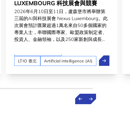
LUXEMBOURG 科技展會與競賽
2026年6月10日至11日，盧森堡市將舉辦第
三屆的AI與科技展會 Nexus Luxembourg。此
次展會預計匯聚超過1萬名來自50多個國家的
專業人士，串聯國際專家、歐盟政策制定者、
投資人、金融領袖，以及250家新創與成長型
企業，共同角逐總額達10萬歐元的大獎。
Startups & Scaleups
 Start 啟動新徵求申請
10 家台灣創新企
LTIO 臺北
Artificial intelligence (AI)