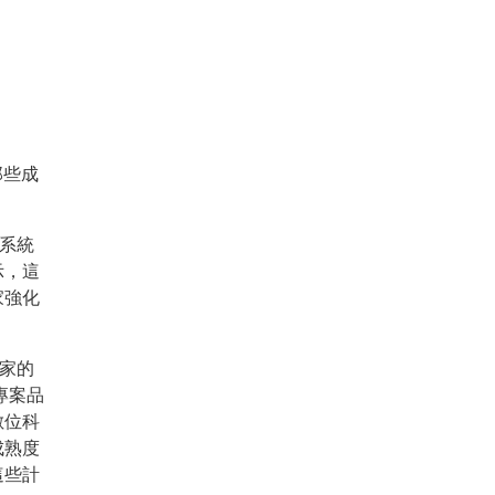
那些成
態系統
示，這
家強化
業家的
專案品
數位科
成熟度
這些計