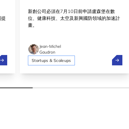
新創公司必須在7月10日前申請盧森堡在數
場提
位、健康科技、太空及新興國防領域的加速計
畫。
Jean-Michel
Gaudron
it 4 Start #17：申請人數創紀錄
Fit 4
Startups & Scaleups