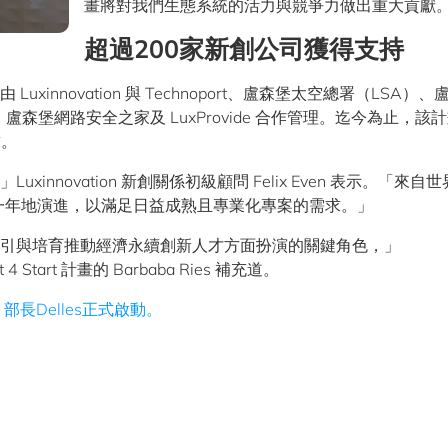
畫將對我們生態系統的活力與競爭力做出重大貢獻
超過200家新創公司獲得支持
，由 Luxinnovation 與 Technoport、盧森堡太空總署（LSA）
森堡網路安全之家及 LuxProvide 合作管理。迄今為止，該
求。
Luxinnovation 新創關係初級顧問 Felix Even 表示。「來自
一年地演進，以滿足日益成熟且專業化專案的需求。」
明了其在吸引與培育推動經濟永續創新人才方面扮演的關鍵角色，」
 Start 計畫的 Barbaba Ries 補充道。
由
部長Delles正式啟動。