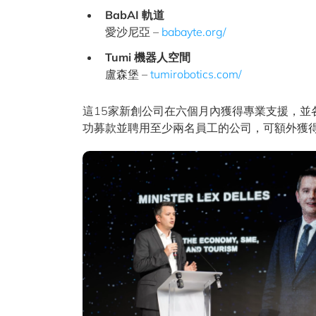
BabAI 軌道
愛沙尼亞 –
babayte.org/
T
umi 機器人空間
盧森堡 –
tumirobotics.com/
這15家新創公司在六個月內獲得專業支援，並
功募款並聘用至少兩名員工的公司，可額外獲得