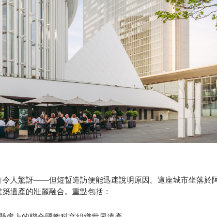
許令人驚訝——但短暫造訪便能迅速說明原因。這座城市坐落於
建築遺產的壯麗融合。重點包括：
石懸崖上的聯合國教科文組織世界遺產