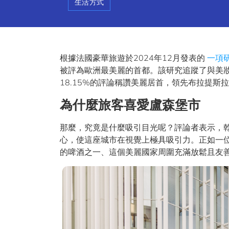
生活方式
根據法國豪華旅遊於2024年12月發表的
一項
被評為歐洲最美麗的首都。該研究追蹤了與美
18.15%的評論稱讚美麗居首，領先布拉提斯
為什麼旅客喜愛盧森堡市
那麼，究竟是什麼吸引目光呢？評論者表示，
心，使這座城市在視覺上極具吸引力。正如一位Tr
的啤酒之一、這個美麗國家周圍充滿放鬆且友