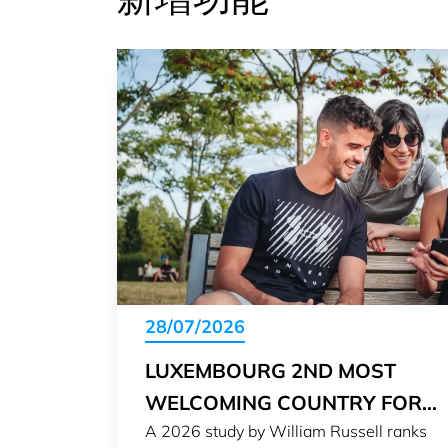
28/07/2026
LUXEMBOURG 2ND MOST
WELCOMING COUNTRY FOR
A 2026 study by William Russell ranks
EXPATS IN 2026