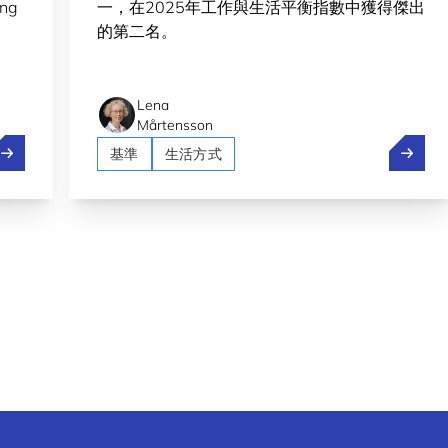
ing
一，在2025年工作與生活平衡指數中獲得傑出
的第二名。
Lena
Mårtensson
uxembourg 2nd most welcoming country for expats in 2026
盧森堡
基準
生活方式