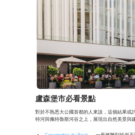
盧森堡市必看景點
對於不熟悉大公國首都的人來說，這個結果或
特河與佩特魯斯河谷之上，展現出自然美景與
Casemates du Bock
— 一座被雕刻於岩