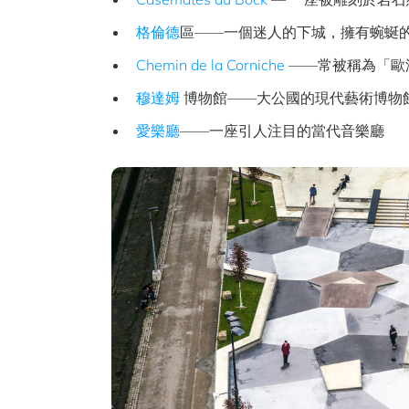
格倫德
區——一個迷人的下城，擁有蜿蜒
Chemin de la Corniche
——常被稱為「歐
穆達姆
博物館——大公國的現代藝術博物館（Musée
愛樂廳
——一座引人注目的當代音樂廳