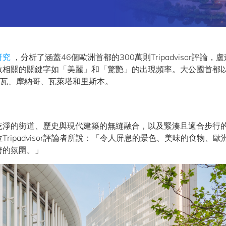
研究
，分析了涵蓋46個歐洲首都的300萬則Tripadvisor評論，
妝相關的關鍵字如「美麗」和「驚艷」的出現頻率。大公國首都
拉瓦、摩納哥、瓦萊塔和里斯本。
乾淨的街道、歷史與現代建築的無縫融合，以及緊湊且適合步行
ipadvisor評論者所說：「令人屏息的景色、美味的食物、歐
善的氛圍。」