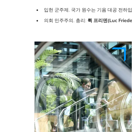
입헌 군주제. 국가 원수는 기욤 대공 전하
의회 민주주의. 총리:
뤽 프리덴(Luc Friede