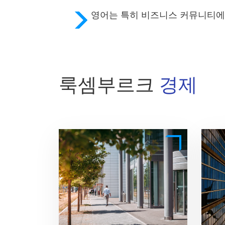
영어
는 특히
비즈니스 커뮤니티
에
룩셈부르크
경제