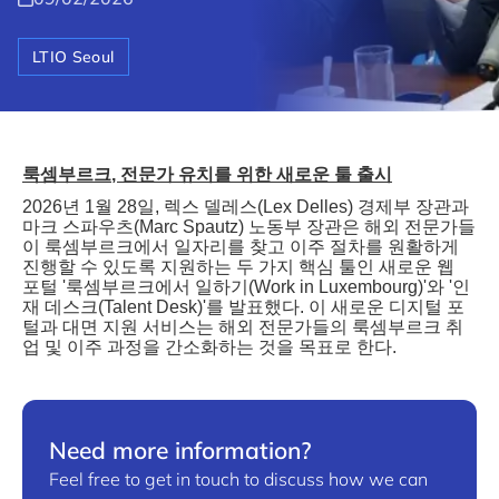
LTIO Seoul
룩셈부르크
,
전문가
유치를
위한
새로운
툴
출시
2026
년
1
월
28
일
,
렉스
델레스
(Lex Delles)
경제부
장관과
마크
스파우츠
(Marc Spautz)
노동부
장관은
해외
전문가들
이
룩셈부르크에서
일자리를
찾고
이주
절차를
원활하게
진행할
수
있도록
지원하는
두
가지
핵심
툴인
새로운
웹
포털
'
룩셈부르크에서
일하기
(Work in Luxembourg)'
와
'
인
재
데스크
(Talent Desk)'
를
발표했다
.
이
새로운
디지털
포
털과
대면
지원
서비스는
해외
전문가들의
룩셈부르크
취
업
및
이주
과정을
간소화하는
것을
목표로
한다
.
Need more information?
Feel free to get in touch to discuss how we can