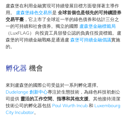
盧森堡在利用金融實現可持續發展目標方面發揮著主導作
用。
盧森堡綠色交易所
是
全球首個也是領先的可持續證券
交易平臺
，它上市了全球近一半的綠色債券和估計三分之
一的可持續和社會債券。獨立的國際
盧森堡金融標籤局
（LuxFLAG） 向投資工具頒發公認的負責任投資標籤。盧
森堡的可持續金融戰略是通過盧
森堡可持續金融倡議
實施
的。
孵化器
機會
來到盧森堡的國際公司受益於一系列孵化選擇。
Dudelange 創新中心
專注於生態技術，為綠色科技初創公
司提供
靈活的工作空間、指導和其他支援
。其他接待清潔
技術公司的孵化器包括
Paul Wurth Incub
和
Luxembourg
City Incubator
。