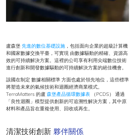
盧森堡
先進的數位基礎設施
，包括面向企業的超級計算機
和國家數據交換平臺，可實現
由數據驅動的
精確、資源高
效的可持續解決方案。這裡的公司享有利用尖端數位技術
進行創新和開發數據驅動的可持續解決方案的絕佳機會。
該國在制定
數據相關標準
方面也處於領先地位，這些標準
將塑造未來的氣候技術和迴圈經濟商業模式。
TerraMatters 的盧
森堡產品循環數據表
（PCDS） 通過
「良性迴圈」模型提供創新的可追溯性解決方案，其中原
材料和產品旨在重複使用、回收或再生。
清潔技術創新
夥伴關係