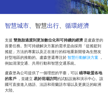
智慧城市、
智慧
出行
、
循環經濟
支援
雙胞胎過渡到更加數位化和可持續的經濟
是盧森堡的
首要任務。對可持續解決方案的需求是由採用「從搖籃到
搖籃」方法的專案以及正在進行的棕地重新開發為生態友
好型地區的推動的。盧森堡還專注於
智慧行動解決方案
，
例如清潔交通、共用行動和智慧交通系統。
盧森堡為公司提供了一個理想的平臺，可以
瞄準歐盟各地
的客戶
，並建立
易於現場訪問
的試點設施和演示中心。該
國可直接進入德語、法語和荷蘭語市場以及更廣泛的歐洲
大陸。