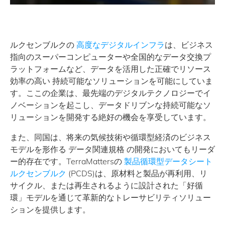
ルクセンブルクの
高度なデジタルインフラ
は、ビジネス
指向のスーパーコンピューターや全国的なデータ交換プ
ラットフォームなど、データを活用した正確でリソース
効率の高い
持続可能なソリューション
を可能にしていま
す。ここの企業は、最先端のデジタルテクノロジーでイ
ノベーションを起こし、データドリブンな持続可能なソ
リューションを開発する絶好の機会を享受しています。
また、同国は、将来の気候技術や循環型経済のビジネス
モデルを形作る
データ関連規格
の開発においてもリーダ
ー的存在です。TerraMattersの
製品循環型データシート
ルクセンブルク
(PCDS)は、原材料と製品が再利用、リ
サイクル、または再生されるように設計された「好循
環」モデルを通じて革新的なトレーサビリティソリュー
ションを提供します。