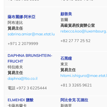
顧善美
薩布麗娜·阿米亞
首爾
阿布達比
高級貿易投資辦公室
貿易主任
rebecca.koo@luxembourg.
sabrina.amiar@mae.etat.lu
+82 27 77 25 52
+971 2 2079999
DAPHNA BRUNSHTEIN-
石黑瞳
FRUCHT
東京
特拉維夫
貿易主任
貿易主任
hitomi.ishiguro@mae.etat.
daphna@ltio.co.il
+81 3 3265 9621
電話 +972 3 6225444
ELMEHDI 鹽酸
阿比舍克·瓦德拉
卡薩布蘭卡
新德里