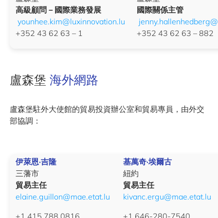
高級顧問－國際業務發展
國際關係主管
younhee.kim@luxinnovation.lu
jenny.hallenhedberg@l
+352 43 62 63 – 1
+352 43 62 63 – 882
盧森堡
海外網路
盧森堡駐外大使館的貿易投資辦公室和貿易專員，由外交
部協調：
伊萊恩·吉隆
基萬奇·埃爾古
三藩市
紐約
貿易主任
貿易主任
elaine.guillon@mae.etat.lu
kivanc.ergu@mae.etat.lu
+1 415 788 0816
+1 646-280-7540