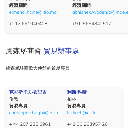
經濟顧問
經濟顧問
elmehdi.hcine@ltio.ma
abhishek.Wadehra@mae.et
+212 661940408
+91-9654842517
盧森堡商會
貿易辦事處
盧森堡駐西歐大使館的貿易專員：
克裡斯托夫·布里吉
利斯·科赫
倫敦
柏林
貿易專員
貿易專員
christophe.brighi@cc.lu
lis.koch@cc.lu
+ 44 207 235 6961
+49 30 263957 26