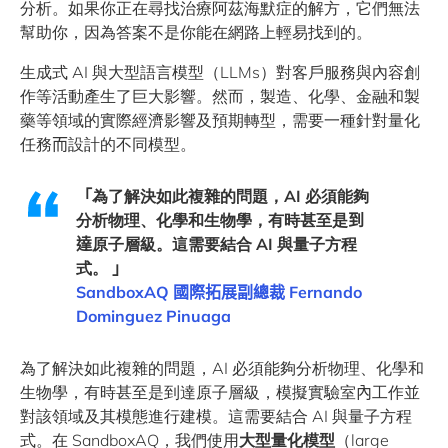
分析。如果你正在尋找治療阿茲海默症的解方，它們無法
幫助你，因為答案不是你能在網路上輕易找到的。
生成式 AI 與大型語言模型（LLMs）對客戶服務與內容創
作等活動產生了巨大影響。然而，製造、化學、金融和製
藥等領域的實際經濟影響及預期轉型，需要一種針對量化
任務
而
設計的不同模型。
「
為了解決如此複雜的問題，
AI
必須能夠
分析物理、化學和生物學
，
有時甚至
是
到
達
原子層級。這需要結合
AI
與量子方程
式。
」
SandboxAQ
國際拓展副總裁
Fernando
Dominguez Pinuaga
為了解決如此複雜的問題，AI 必須能夠分析物理、化學和
生物學，有時甚至是到達原子層級，模擬實驗室
內
工作並
對該領域及其模態進行建模。這需要結合 AI 與量子方程
式。在 SandboxAQ，我們使用
大型
量化模型
（large