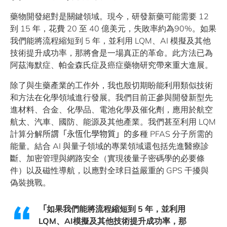
藥物開發絕對是關鍵領域。現今，研發新藥可能需要 12
到 15 年，花費 20 至 40 億美元，失敗率約為90%。如果
我們能將流程縮短到 5 年，並利用 LQM、AI 模擬及其他
技術提升成功率，那將會是一場真正的革命。此方法已為
阿茲海默症、帕金森氏症及癌症藥物研究帶來重大進展。
除了與生藥產業的工作外，我也殷切期盼能利用類似技術
和方法在化學領域進行發展。我們目前正參與開發新型先
進材料、合金、化學品、電池化學及催化劑，應用於航空
航太、汽車、國防、能源及其他產業。我們甚至利用 LQM
計算分解
所謂「永恆化學物質」的
多種 PFAS 分子所需的
能量。結合 AI 與量子領域的專業領域還包括先進醫療診
斷、加密管理與網路安全（實現後量子密碼學的必要條
件）以及磁性導航，以應對全球日益嚴重的 GPS 干擾與
偽裝挑戰。
「
如果我們能將流程縮短到
5
年，並利用
LQM
、
AI
模擬及其他技術提升成功率，那