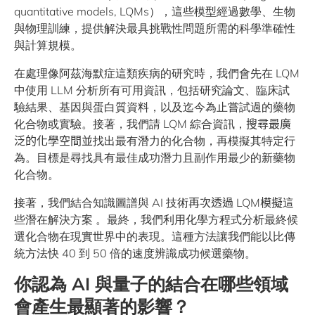
quantitative models, LQMs），這些模型經過數學、生物
與物理訓練，提供解決最具挑戰性問題所需的科學準確性
與計算規模。
在處理像阿茲海默症這類疾病的研究時，我們會先在 LQM
中使用 LLM 分析所有可用資訊，包括研究論文、臨床試
驗結果、基因與蛋白質資料，以及迄今為止嘗試過的藥物
化合物或實驗。接著，我們請 LQM 綜合資訊，
搜尋最廣
泛的化學空間並
找出最有潛力的化合物，再模擬其特定行
為。目標是尋找具有最佳成功潛力且副作用最少的新藥物
化合物。
接著，我們結合知識圖譜與 AI 技術
再次透過
LQM
模擬
這
些潛在解決方案 。最終，我們利用化學方程式分析最終候
選化合物在現實世界中的表現。這種方法讓我們能以比傳
統方法快 40 到 50 倍的速度辨識成功候選藥物。
你認為
AI
與量子的結合在哪些領域
會產生最顯著的影響？