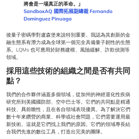
將會
是一場真正的革命。
」
SandboxAQ
國際拓展副總裁
Fernando
Dominguez Pinuaga
後量子密碼學對盧森堡來說特別重要。我認為其創新的金
融生態系有潛力成為全球第一個完全具備量子韌性的生態
系。LQMs 也可應用於財務建模、風險緩解、詐欺偵測等
領域。
採用這些技術的組織之間是否有共同
點？
我們的合作夥伴涵蓋多個領域，從加州的神經退化性疾病
研究所到美國國防部、空中巴士等。它們的共同點是精通
科技、
具
前瞻性，且在各自領域表現優異。為了解決它們
數十年來鑽營的商業、科學或社會問題，它們需要運用最
新技術。這就是它們找上我們的原因。它們的領域專長結
合我們先進的數位工具，打造出完美的團隊。