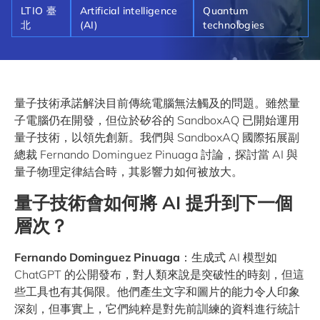
LTIO 臺
Artificial intelligence
Quantum
北
(AI)
technologies
量子技術承諾解決目前傳統電腦無法觸及的問題。雖然量
子電腦仍在開發，但位於矽谷的 SandboxAQ 已開始運用
量子技術，以領先創新。我們與 SandboxAQ 國際拓展副
總裁 Fernando Dominguez Pinuaga 討論，探討當 AI 與
量子物理定律結合時，其影響力如何被放大。
量子技術
會
如何將
AI
提升到下一個
層次？
Fernando Dominguez Pinuaga
：生成式 AI 模型如
ChatGPT 的公開發布，對人類來說是突破性的時刻，但這
些工具也有其侷限。他們產生文字和圖片的能力令人印象
深刻，但事實上，它們純粹是對先前訓練的資料進行統計