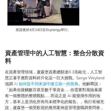
座談會於4月14日在Scynergy舉行。
資產管理中的人工智慧：整合分散資
料
在資產管理領域，盧森堡資產總額達8.3兆歐元，人工智
慧正著手應對資料碎片化這一巨大挑戰。Serge Weyland
強調
AI 如何從不同來源中建立統一的視角
。他解釋說：
「如果你接觸數百甚至數千筆資金......你需要對風險暴露
有一個整體的整體觀點......而這正是 AI 能發揮作用的地
方，基本上是消化所有尚未標準化的報告。」執行長補充
說，盧森堡一個受歡迎的應用案例是管理盡職調查問卷，