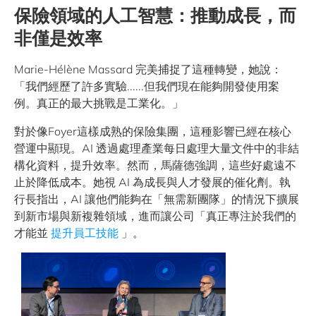
保險領域的人工智慧：推動成長，而
非僅是效率
Marie-Hélène Massard 完美捕捉了這種轉變，她說：
「我們經歷了許多實驗......但我們現在能夠開發使用案
例。真正的最大挑戰是工業化。」
對於像Foyer這樣成熟的保險集團，這種影響已經在核心
營運中顯現。AI 透過處理產業每日處理大量文件中的非結
構化資料，提升效率。然而，馬薩德強調，這些好處遠不
止於降低成本。她視 AI 為成長與人才發展的催化劑。執
行長指出，AI 讓他們能夠在「無需新團隊」的情況下擴展
到新市場與新複雜領域，進而讓公司「真正專注於我們的
才能並
提升員工技能
」。