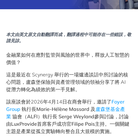
本文由英文原文自動翻譯而成，翻譯過程中可能存在一些錯誤，敬
請見諒。
金融業如何在應對監管與風險的世界中，釋放人工智慧的
價值？
這是最近在 Scynergy 舉行的一場爐邊談話中所討論的核
心問題，盧森堡保險與資產管理領域的領袖分享了將 AI
從潛力轉化為績效的第一手見解。
該座談會於2026年4月14日在商會舉行，邀請了
Foyer
Group
執行長
Marie-Hélène Massard
及
盧森堡基金產
業
協會（ALFI）
執行長 Serge Weyland
參與討論，討論
由
LuxProvide首席客戶成功官Filipe Pais主持。
一個關鍵
主題是產業從孤立實驗轉向整合且大規模的實施。