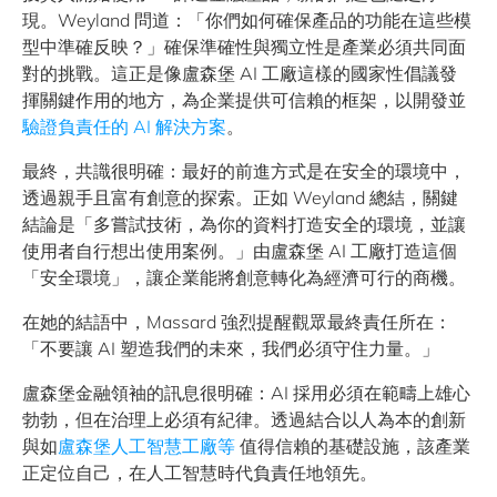
現。Weyland 問道：「你們如何確保產品的功能在這些模
型中準確反映？」確保準確性與獨立性是產業必須共同面
對的挑戰。這正是像盧森堡 AI 工廠這樣的國家性倡議發
揮關鍵作用的地方，為企業提供可信賴的框架，以開發並
驗證負責任的 AI 解決方案
。
最終，共識很明確：最好的前進方式是在安全的環境中，
透過親手且富有創意的探索。正如 Weyland 總結，關鍵
結論是「多嘗試技術，為你的資料打造安全的環境，並讓
使用者自行想出使用案例。」由盧森堡 AI 工廠打造這個
「安全環境」，讓企業能將創意轉化為經濟可行的商機。
在她的結語中，Massard 強烈提醒觀眾最終責任所在：
「不要讓 AI 塑造我們的未來，我們必須守住力量。」
盧森堡金融領袖的訊息很明確：AI 採用必須在範疇上雄心
勃勃，但在治理上必須有紀律。透過結合以人為本的創新
與如
盧森堡人工智慧工廠等
值得信賴的基礎設施，該產業
正定位自己，在人工智慧時代負責任地領先。