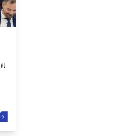
新創
盧森堡與荷蘭汽車園區合作