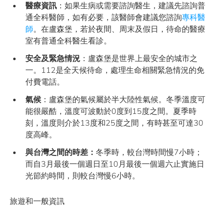
醫療資訊
：如果生病或需要諮詢醫生，建議先諮詢普
通全科醫師，如有必要，該醫師會建議您諮詢
專科醫
師
。在盧森堡，若於夜間、周末及假日，待命的醫療
室有普通全科醫生看診。
安全及緊急情況
：盧森堡是世界上最安全的城市之
一。112是全天候待命，處理生命相關緊急情況的免
付費電話。
氣候
：盧森堡的氣候屬於半大陸性氣候。冬季溫度可
能很嚴酷，溫度可波動於0度到15度之間。夏季時
刻，溫度則介於13度和25度之間，有時甚至可達30
度高峰。
與台灣之間的時差：
冬季時，較台灣時間慢7小時；
而自3月最後一個週日至10月最後一個週六止實施日
光節約時間，則較台灣慢6小時。
旅遊和一般資訊