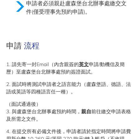
申請者必須親赴盧森堡台北辦事處繳交文
件(僅受理事先預約申請)。
申請
流程
1. 請先寄一封Email（內含親簽的
英文
申請/動機信及簡
歷）至盧森堡台北辦事處預約簽證面試。
2. 面試時將測試申請者之語言能力（盧森堡語、德語、法
語或英語等四種語言任一種）。
（面試通過後）
3. 與盧森堡台北辦事處預約時間，
親自
前往繳交申請表格
及所需之文件。
4. 在提交所有必備文件後，申請者請於指定時間將申請費
用新台幣 10,260 元(等同 270 歐元)轉入帳戶（不收現