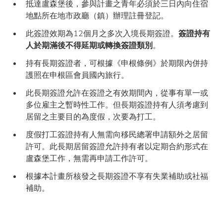
抵達盧森堡後，參與計畫之青年必須於三日內向住宿
地點所在地市政廳（鎮）辦理註冊登記。
此簽證效期為12個月之多次入境長期簽證。
簽證持有
人於期滿後不得延期或轉換簽證類別
。
持有長期簽證者，可根據《申根條例》於期限內併持
護照在申根區會員國內旅行。
此長期簽證允許在簽證之有效期間內，從事有單一或
多位雇主之暫時性工作。但長期簽證持有人須考慮到
居留之主要目的為度假，次要為打工。
度假打工簽證持有人無需向移民總署申請額外之居留
許可。此長期居留簽證允許持有者以定期合約形式在
盧森堡工作，無需再申請工作許可。
根據本計畫所核發之長期簽證不享有失業補助或社福
補助。