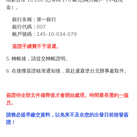
金）。
銀行名稱：第一銀行
銀行代碼：007
帳戶號碼：145-10-034-079
簽證手續費不予退還。
5. 轉帳後，請提交轉帳證明。
6. 在接獲簽證核准通知後，親赴盧森堡台北辦事處取件。
簽證待全部文件備齊後才會開始處理。時間最長需約
一個
月
。
請務必提早繳交資料，以免來不及在您的出發日前核發簽
證！