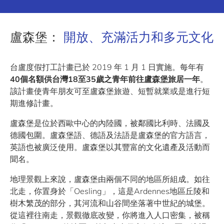
盧森堡：
開放、充滿活力和多元文化
台盧度假打工計畫已於 2019 年 1 月 1 日實施。每年有
40個名額供台灣18至35歲之青年前往盧森堡旅居一年
。
該計畫使青年朋友可至盧森堡旅遊、短暫就業或是進行短
期進修計畫。
盧森堡是位於西歐中心的內陸國，被鄰國比利時、法國及
德國包圍。盧森堡語、德語及法語是盧森堡的官方語言，
英語也被廣泛使用。盧森堡以其豐富的文化遺產及活動而
聞名。
地理景觀上來說，盧森堡由兩個不同的地區所組成。如往
北走，你置身於「Oesling」，這是Ardennes地區丘陵和
樹木繁茂的部分，其河流和山谷間坐落著中世紀的城堡。
從這裡往南走，景觀徹底改變，你將進入人口密集，被稱