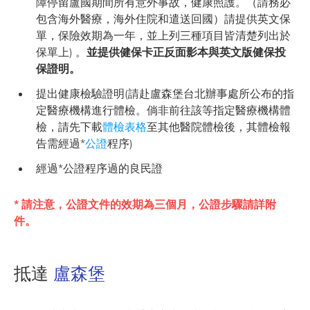
障停留盧國期間所有意外事故，健康照護。（請務必
包含海外醫療，海外住院和遣送回國）請提供英文保
單，保險效期為一年，並上列三種項目皆清楚列出於
保單上) 。
並提供健保卡正反面影本與英文版健保投
保證明。
提出健康檢驗證明(請赴盧森堡台北辦事處所公布的指
定醫療機構進行體檢。倘非前往該等指定醫療機構體
檢，請先下載
體檢表格
至其他醫院體檢後，其體檢報
告需經過*
公證
程序)
經過*公證程序過的良民證
* 請注意，
公證文件的效期為三個月，公證步驟請詳附
件。
抵達
盧森堡