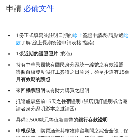
申請
必備文件
1份正式填寫並註明日期的
線上
簽證申請表(請點選
此
處
了解”線上長期簽證申請表格”指南)
1張
近期的護照照片
(彩色)
持有中華民國載有國民身分證統一編號之有效護照；
護照自核發度假打工簽證之日算起，須至少還有15個
月
有效期的護照
來回
機票證明
或有財力購買之證明
抵達盧森堡前15天之
住宿
證明 (飯店預訂證明或含邀
請者身分證明影本之邀請函)
具備2,500歐元等值新臺幣的
銀行存款證明
申根保險
：購買涵蓋其核准停留期間之綜合全險，保