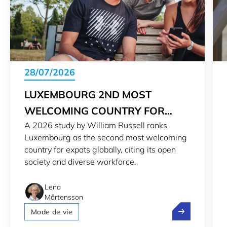
28/07/2026
LUXEMBOURG 2ND MOST
WELCOMING COUNTRY FOR
A 2026 study by William Russell ranks
EXPATS IN 2026
Luxembourg as the second most welcoming
country for expats globally, citing its open
society and diverse workforce.
Lena
Mårtensson
Luxembourg 2n
Mode de vie