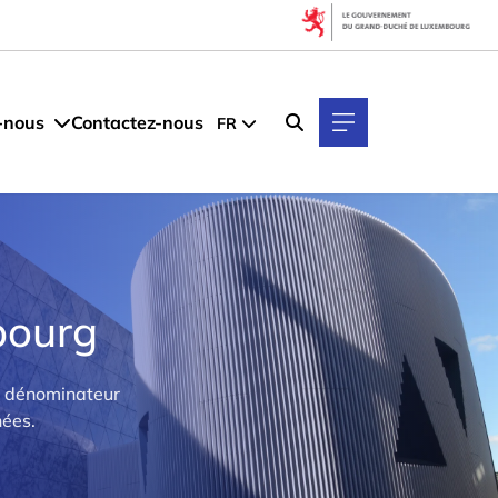
-nous
Contactez-nous
FR
bourg
Un dénominateur
nées.