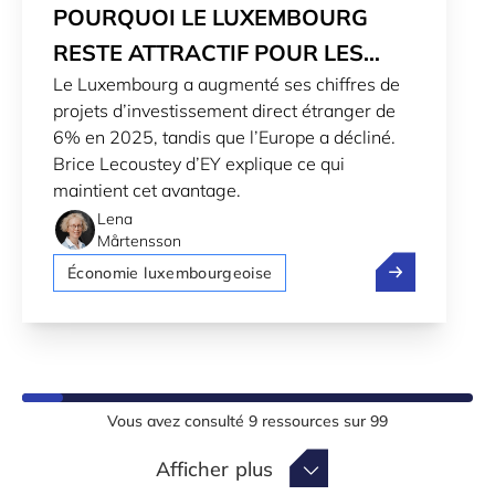
POURQUOI LE LUXEMBOURG
RESTE ATTRACTIF POUR LES
Le Luxembourg a augmenté ses chiffres de
INVESTISSEURS MONDIAUX
projets d’investissement direct étranger de
6% en 2025, tandis que l’Europe a décliné.
Brice Lecoustey d’EY explique ce qui
maintient cet avantage.
Lena
Mårtensson
Pourquoi le Lu
Économie luxembourgeoise
Vous avez consulté
9
ressources sur
99
Afficher plus
Afficher plus