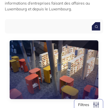
informations d’entreprises faisant des affaires au
Luxembourg et depuis le Luxembourg.
Filter par année
2026
2025
2024
2023
Supprimer les filtres
AFFICHER LES
99
RÉSULTATS
Filtres