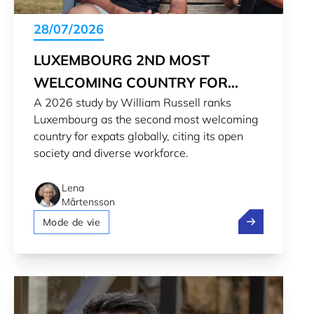
28/07/2026
LUXEMBOURG 2ND MOST
WELCOMING COUNTRY FOR
A 2026 study by William Russell ranks
EXPATS IN 2026
Luxembourg as the second most welcoming
country for expats globally, citing its open
society and diverse workforce.
Lena
Mårtensson
Luxembourg 2n
Mode de vie