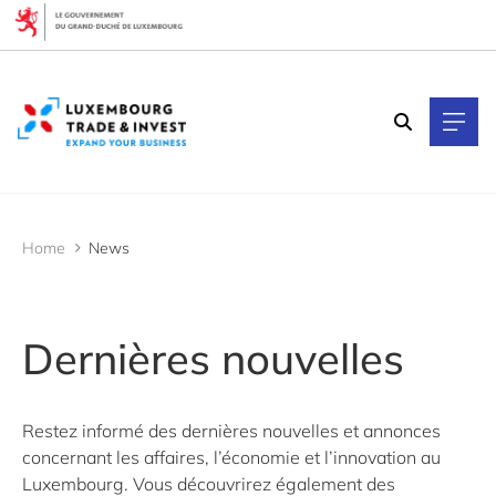
Cookies management panel
Filtres
Filtrer par thématique
Économie des données
Économie luxembourgeoise
Expansion de l’entreprise
Fabrication avancée
Home
News
Fintech & Finance
Investissements directs étrangers
LTIO New York
LTIO San Francisco
Dernières nouvelles
Mode de vie
Partenariat international
Point de référence
Sécurité & Défense
Restez informé des dernières nouvelles et annonces
Startups & Scaleups
concernant les affaires, l’économie et l’innovation au
Talents
Luxembourg. Vous découvrirez également des
Technologies quantiques