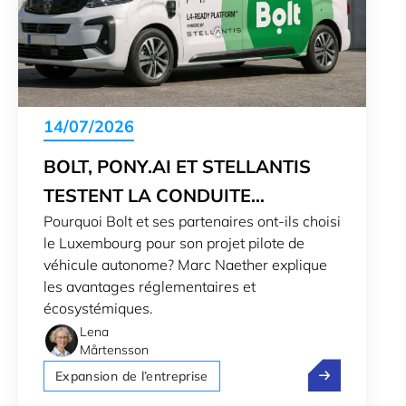
14/07/2026
BOLT, PONY.AI ET STELLANTIS
TESTENT LA CONDUITE
Pourquoi Bolt et ses partenaires ont-ils choisi
AUTONOME AU LUXEMBOURG
le Luxembourg pour son projet pilote de
véhicule autonome? Marc Naether explique
les avantages réglementaires et
écosystémiques.
Lena
Mårtensson
Bolt, Pony.ai 
Expansion de l’entreprise