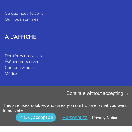
Ce que nous faisons
Qui nous sommes
À L’AFFICHE
Dernières nouvelles
Événements à venir
Contactez-nous
Médias
Gérer les cookies
Continue without accepting
Politique en matière de cookies
Politique de confidentialité
This site uses cookies and gives you control over what you want
Termes et conditions
to activate
Politique de dénonciation
©2025 Luxinnovation GIE
OK, accept all
Personalize
Privacy Notice