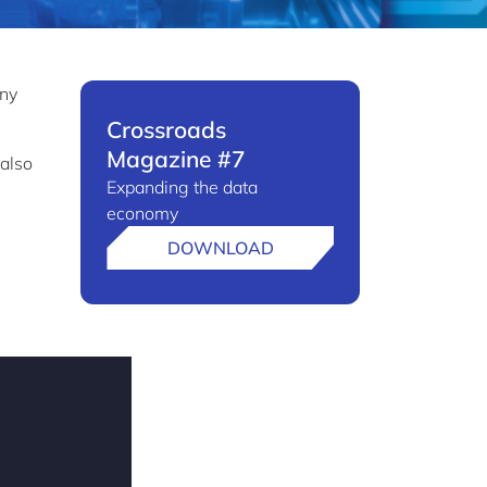
any
Crossroads
Magazine #7
 also
Expanding the data
economy
DOWNLOAD