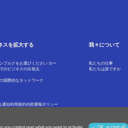
ネスを拡大する
我々について
ンブルクをお選びください:ヨー
私たちの仕事
でのビジネスの出発点
私たちは誰ですか
の国際的なネットワーク
る通知
利用規約
内部通報ポリシー
es you control over what you want to activate
OK, accept all