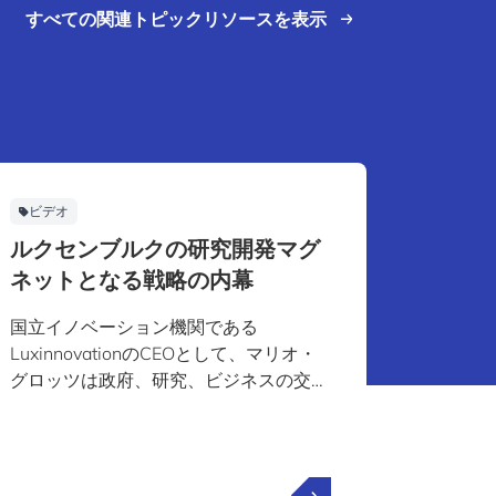
すべての関連トピックリソースを表示
ビデオ
Facts &
ルクセンブルクの研究開発マグ
ルクセ
ネットとなる戦略の内幕
として
国立イノベーション機関である
知識経
LuxinnovationのCEOとして、マリオ・
れを取
グロッツは政府、研究、ビジネスの交差
術革新
点に位置しています。彼はルクセンブル
日のブ
クが金融の中心地から知識主導のイノベ
可能性
ーションハブへと進化しつつある経緯、
指す企
そして国際企業が研究開発(R&D)をここ
イノベ