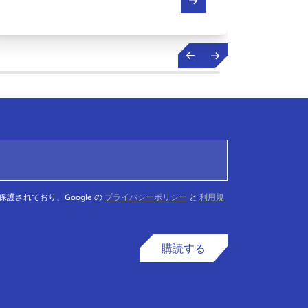
に拠点とすべき理由を説明しています。
く、必
て保護されており、Google の
プライバシーポリシー
と
利用規
購読する