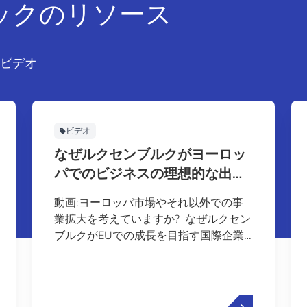
ックのリソース
ビデオ
ビデオ
なぜルクセンブルクがヨーロッ
パでのビジネスの理想的な出発
点なのか
動画:ヨーロッパ市場やそれ以外での事
業拡大を考えていますか? なぜルクセン
ブルクがEUでの成長を目指す国際企業
にとって戦略的な選択肢であるのかを学
びましょう。ルクセンブルクがイノベー
ション、接続性、安定性をどのように組
み合わせてグローバルビジネスの拡大を