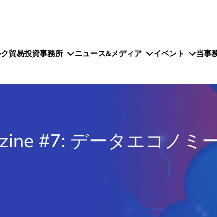
ルク貿易投資事務所
ニュース&メディア
イベント
当事
agazine #7: データエコノ