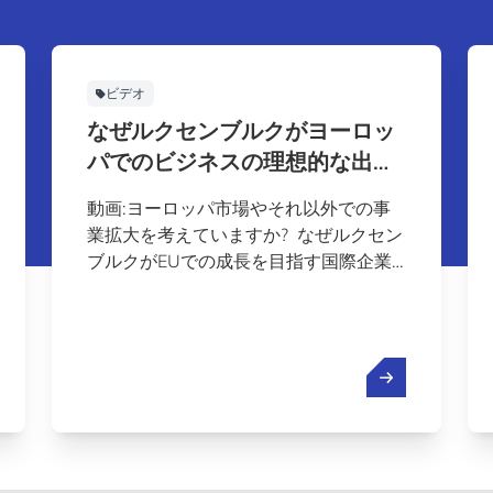
ビデオ
なぜルクセンブルクがヨーロッ
パでのビジネスの理想的な出発
点なのか
動画:ヨーロッパ市場やそれ以外での事
業拡大を考えていますか? なぜルクセン
ブルクがEUでの成長を目指す国際企業
にとって戦略的な選択肢であるのかを学
びましょう。ルクセンブルクがイノベー
ション、接続性、安定性をどのように組
み合わせてグローバルビジネスの拡大を
支えているかを発見しましょう。