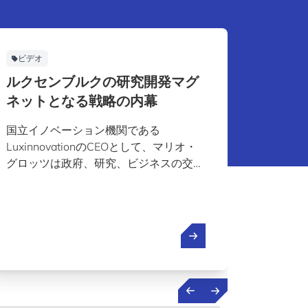
ビデオ
Facts &
ルクセンブルクの研究開発マグ
ルクセ
ネットとなる戦略の内幕
として
国立イノベーション機関である
知識経
LuxinnovationのCEOとして、マリオ・
れを取
グロッツは政府、研究、ビジネスの交差
術革新
点に位置しています。彼はルクセンブル
日のブ
クが金融の中心地から知識主導のイノベ
可能性
ーションハブへと進化しつつある経緯、
指す企
そして国際企業が研究開発(R&D)をここ
イノベ
に拠点とすべき理由を説明しています。
く、必