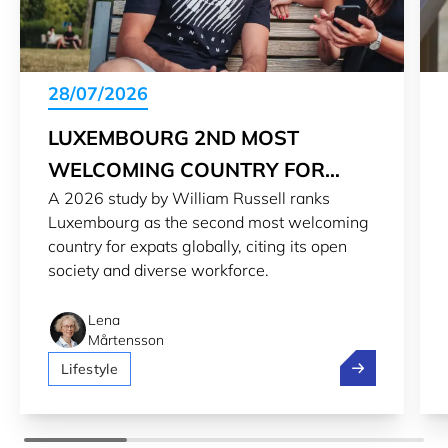
28/07/2026
LUXEMBOURG 2ND MOST
WELCOMING COUNTRY FOR
A 2026 study by William Russell ranks
EXPATS IN 2026
Luxembourg as the second most welcoming
country for expats globally, citing its open
society and diverse workforce.
Lena
Mårtensson
Luxembourg 2n
Lifestyle