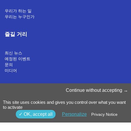
우리가 하는 일
우리는 누구인가
즐길 거리
최신 뉴스
예정된 이벤트
문의
미디어
쿠키 관리
Continue without accepting
쿠키 정책
개인정보처리방침
This site uses cookies and gives you control over what you want
약관 & 조건
to activate
내부 고발 정책
©2025 Luxinnovation GIE
OK, accept all
Personalize
Privacy Notice