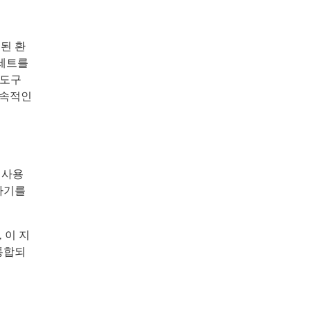
리된 환
 세트를
 도구
지속적인
 사용
하기를
 이 지
통합되