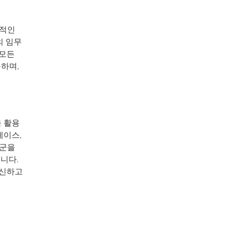
가적인
g의 임무
 모든
못하며,
을 활용
베이스,
품군을
니다.
혁신하고