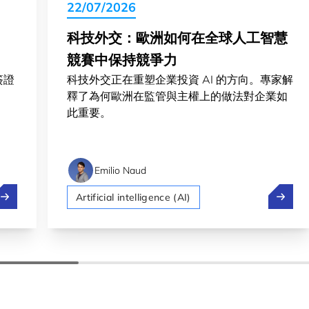
22/07/2026
科技外交：歐洲如何在全球人工智慧
競賽中保持競爭力
簽證
科技外交正在重塑企業投資 AI 的方向。專家解
釋了為何歐洲在監管與主權上的做法對企業如
此重要。
Emilio Naud
盧森堡打工度假簽證費用調整更新
科技外
Artificial intelligence (AI)