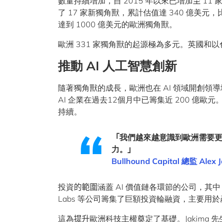
數量持續增加，自 2015 年以來已增加
至
11
了 17 家新獨角獸，累計估值達 340 億美元，比前
達到 1000 億美元的歐洲獨角獸。
歐洲 331 家獨角獸的起源極為多元。英國
推動
AI
人工智慧創新
隨著獨角獸的成長，歐洲也在 AI 領域開創領
AI 企業在過去12個月中已籌集近 200 億歐元。
持續。
「
我們越來越意識到歐洲需要
力。
」
Bullhound Capital
總監
Alex 
投資
的範圍
涵蓋 AI 價值鏈各環節的公司，其中 AI 基
Labs 等公司籌集了巨額投資輪融資，主要用
這為
提升
歐洲科技主權奠定了基礎。Jakim