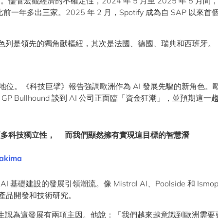
 家。儘管宏觀經濟
的
不確定
性
，2024 年 5 月至 2025 年 5 月
一年多出三家。2025 年 2 月，Spotify 成為自 SAP 以來首
和以色列是領先的獨角獸樞紐，其次是法國、德國、瑞典和西班牙。
導地位。《科技巨擘》報告強調歐洲作為 AI 發展先驅的新角色。
GP Bullhound 談到 AI 公司正面臨「資金狂潮」，並預期這一
更多科技獨立性
，
而我們顯然擁有實現這目標的智慧潛
Jakima
礎建設的發展引領潮流。像 Mistral AI、Poolside 和 Ismoph
於產品開發和技術研究。
a 先生認為這發展有兩項主因。他說：「我們越來越意識到歐洲需要