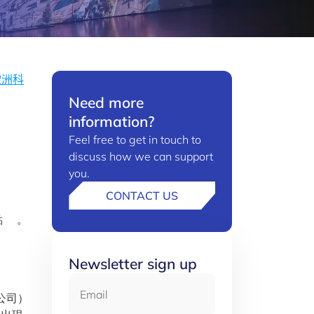
歐洲科
Need more
information?
Feel free to get in touch to
discuss how we can support
you.
CONTACT US
重點 。
Newsletter sign up
Email
公司）