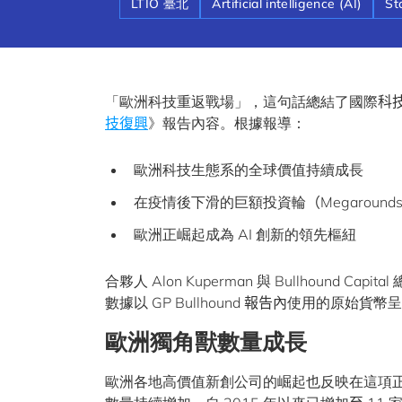
LTIO 臺北
Artificial intelligence (AI)
St
「歐洲科技重返戰場」，這句話總結了國際
科
技復興
》報告內容。根據報導：
歐洲科技生態系的全球價值持續成長
在疫情後下滑的巨額投資輪
（
Megaround
歐洲正崛起成為 AI 創新的領先樞紐
合夥人 Alon Kuperman 與 Bullhound C
數據以 GP Bullhound
報告內
使用的原始貨幣呈
歐洲獨角獸數量
成長
歐洲各地高價值新創公司的崛起也反映在這項