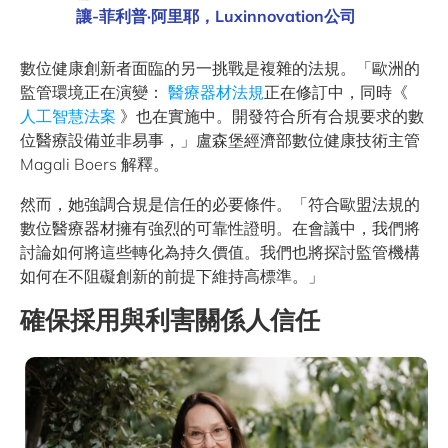
讓-菲利普·阿里耶，Luxinnovation公司
數位健康創新者面臨的另一挑戰是複雜的法規。「歐洲的
監管環境正在演變：
醫療器材法規
正在修訂中，同時《
人工智慧法案
》也在實施中。開發符合所有合規要求的數
位醫療設備並非易事，」盧森堡經濟部數位健康技術主管
Magali Boers 解釋。
然而，她強調合規是信任的必要條件。「符合歐盟法規的
數位醫療器材擁有強烈的可靠性證明。在會議中，我們將
討論如何將這些轉化為持久價值。我們也將探討監管機構
如何在不阻礙創新的前提下維持高標準。」
確保採用與利害關係人信任