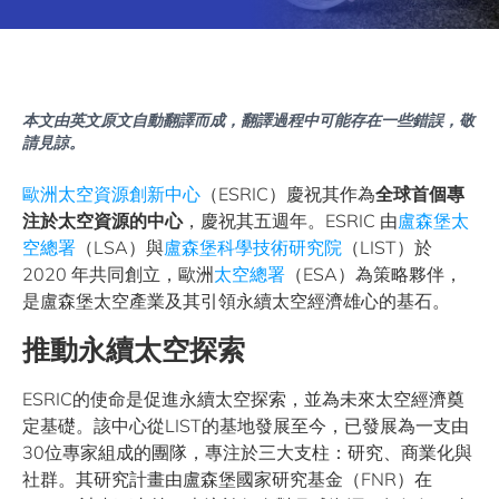
本文由英文原文自動翻譯而成，翻譯過程中可能存在一些錯誤，敬
請見諒。
歐洲太空資源創新中心
（ESRIC）慶祝其作為
全球首個專
注於太空資源的中心
，慶祝其五週年。ESRIC 由
盧森堡太
空總署
（LSA）與
盧森堡科學技術研究院
（LIST）於
2020 年共同創立，歐洲
太空總署
（ESA）為策略夥伴，
是盧森堡太空產業及其引領永續太空經濟雄心的基石。
推動永續太空探索
ESRIC的使命是促進永續太空探索，並為未來太空經濟奠
定基礎。該中心從LIST的基地發展至今，已發展為一支由
30位專家組成的團隊，專注於三大支柱：研究、商業化與
社群。其研究計畫由盧森堡國家研究基金（FNR）在