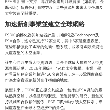
PEARL計畫下支持，專注於促進對月球資源（如氧氣、金
屬和水）負責任利用的技術，這些資源對未來太空任務及
太空製造至關重要。
加速新創事業並建立全球網絡
ESRIC的孵化器與加速器計畫，與孵化器Technoport及
ESA合作，迄今已支持32家公司，其中6家遷至盧森堡。
這些舉措強化了國家的創新生態系統，並吸引國際投資進
入盧森堡的太空產業。
該中心同時主辦太空資源週，這是全球最大規模的太空資
源專屬活動。2025年屆吸引了來自太空機構、產業、學
術界及新創企業的超過450名參與者，進一步鞏固盧森堡
作為太空資源創新與合作樞紐的地位。
展望未來，ESRIC正在擴充其設施，包括由ESA資助的塵
埃熱真空艙，以模擬月球狀況。透過持續的研究、新創支
持及國際合作夥伴關係，ESRIC將推動永續太空探索，鞏
固盧森堡在全球太空經濟中的角色。