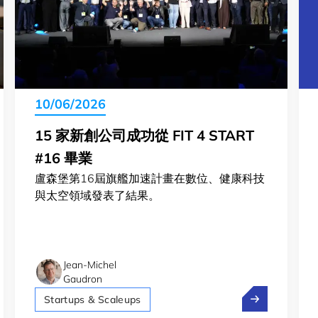
10/06/2026
15 家新創公司成功從 FIT 4 START
#16 畢業
盧森堡第16屆旗艦加速計畫在數位、健康科技
與太空領域發表了結果。
Jean-Michel
Gaudron
 Start 啟動新徵求申請
15 家新創公司成功
Startups & Scaleups