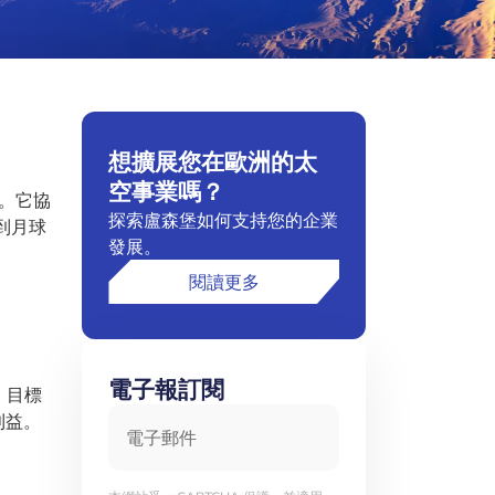
想擴展您在歐洲的太
空事業嗎？
。它協
探索盧森堡如何支持您的企業
到月球
發展。
閱讀更多
電子報訂閱
。目標
電子郵件
利益。