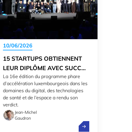
10/06/2026
15 STARTUPS OBTIENNENT
LEUR DIPLÔME AVEC SUCCÈS
La 16e édition du programme phare
DE FIT 4 START #16
d’accélération luxembourgeois dans les
domaines du digital, des technologies
de santé et de l’espace a rendu son
verdict.
Jean-Michel
Gaudron
ce un nouvel appel à candidatures
15 startups obtiennent l