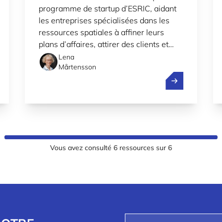
programme de startup d’ESRIC, aidant
CANDIDATURES SONT
les entreprises spécialisées dans les
DÉSORMAIS OUVERTES
ressources spatiales à affiner leurs
plans d’affaires, attirer des clients et
sécuriser des investissements précoces.
Lena
Mårtensson
e’s tech ecosystem gains momentum
Support aux sta
Vous avez consulté
6
ressources sur
6