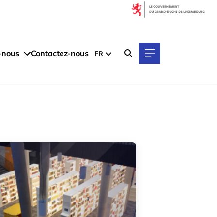
Filtres
Filtrer par thématique
-nous
Contactez-nous
FR
Économie des données
Économie luxembourgeoise
Expansion de l’entreprise
Fabrication avancée
Fintech & Finance
Investissements directs étrangers
LTIO New York
LTIO San Francisco
Mode de vie
Partenariat international
Point de référence
Sécurité & Défense
Startups & Scaleups
Talents
Technologies quantiques