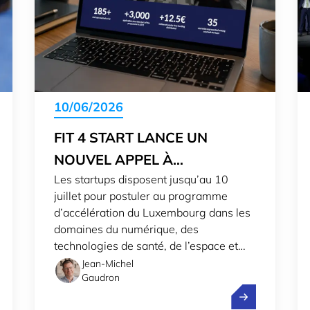
10/06/2026
FIT 4 START LANCE UN
NOUVEL APPEL À
Les startups disposent jusqu’au 10
CANDIDATURES
juillet pour postuler au programme
d’accélération du Luxembourg dans les
domaines du numérique, des
technologies de santé, de l’espace et
d’un nouveau secteur, la défense.
Jean-Michel
Gaudron
Start #17: Un nombre record de candidatures
Fit 4 Start lan