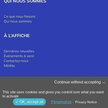
QUI NOUS SOMMES
Ce que nous faisons
Qui nous sommes
À L’AFFICHE
Dernières nouvelles
Événements à venir
Contactez-nous
Médias
Gérer les cookies
Continue without accepting
Politique en matière de cookies
Politique de confidentialité
This site uses cookies and gives you control over what you want
Termes et conditions
to activate
Politique de dénonciation
©2025 Luxinnovation GIE
OK, accept all
Personalize
Privacy Notice