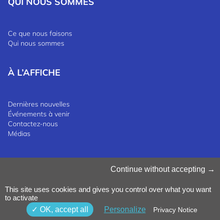
QUI NOUS SOMMES
Ce que nous faisons
Qui nous sommes
À L’AFFICHE
Dernières nouvelles
Événements à venir
Contactez-nous
Médias
Gérer les cookies
Continue without accepting
Politique en matière de cookies
Politique de confidentialité
This site uses cookies and gives you control over what you want
Termes et conditions
to activate
Politique de dénonciation
©2025 Luxinnovation GIE
OK, accept all
Personalize
Privacy Notice