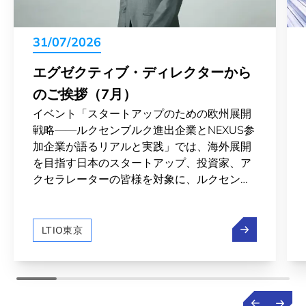
31/07/2026
エグゼクティブ・ディレクターから
のご挨拶（7月）
イベント「スタートアップのための欧州展開
戦略——ルクセンブルク進出企業とNEXUS参
加企業が語るリアルと実践」では、海外展開
を目指す日本のスタートアップ、投資家、ア
クセラレーターの皆様を対象に、ルクセンブ
ルクを拠点とした欧州市場進出というシナリ
オを、実体験を持つ多くの企業様の声を通じ
エグゼクティ
てお届けしました。また、ルクセンブルクと
LTIO東京
日本の宇宙分野での交流の裾野が広がってい
ます。