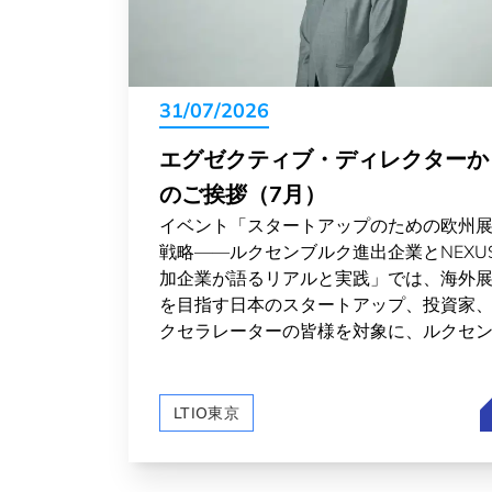
31/07/2026
エグゼクティブ・ディレクターか
のご挨拶（7月）
イベント「スタートアップのための欧州
戦略——ルクセンブルク進出企業とNEXU
加企業が語るリアルと実践」では、海外
を目指す日本のスタートアップ、投資家
クセラレーターの皆様を対象に、ルクセ
ルクを拠点とした欧州市場進出というシ
オを、実体験を持つ多くの企業様の声を
てお届けしました。また、ルクセンブル
LTIO東京
日本の宇宙分野での交流の裾野が広がっ
ます。