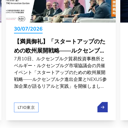
30/07/2026
【満員御礼】「スタートアップのた
めの欧州展開戦略——ルクセンブル
7月10日、ルクセンブルク貿易投資事務所と
ク進出企業とNEXUS参加企業が語る
ベルギー・ルクセンブルグ市場協議会の共催
リアルと実践」を開催
イベント「スタートアップのための欧州展開
戦略——ルクセンブルク進出企業とNEXUS参
加企業が語るリアルと実践」を開催しまし
た。
】「解体から再生へ」―ルクセンブルクパビリオンが挑んだ循
【満員御礼】
LTIO東京