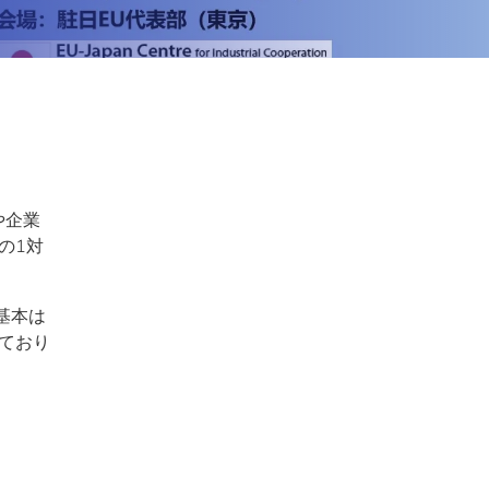
や企業
の1対
基本は
ており