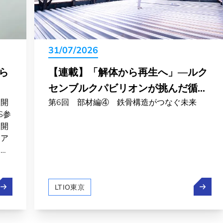
31/07/2026
ら
【連載】「解体から再生へ」―ルク
センブルクパビリオンが挑んだ循環
展開
第6回 部材編④ 鉄骨構造がつなぐ未来
の物語
S参
展開
、ア
ンブ
ナリ
通じ
エグゼクティブ・ディレクターからのご挨拶（7月）
【連載
クと
LTIO東京
てい