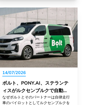
14/07/2026
ボルト、PONY.AI、ステランテ
ィスがルクセンブルクで自動運
なぜボルトとそのパートナーは自律走行
転をテスト
車のパイロットとしてルクセンブルクを