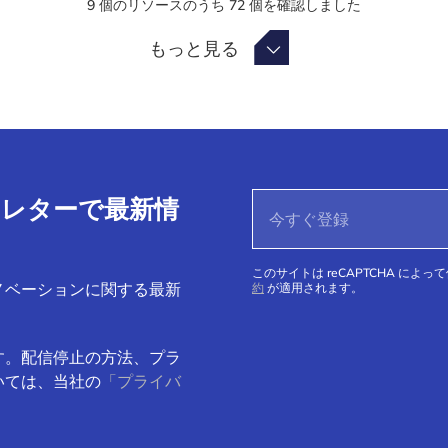
9
個のリソースのうち
72
個を確認しました
もっと見る
もっと見る
ースレターで最新情
このサイトは reCAPTCHA によっ
ノベーションに関する最新
約
が適用されます。
す。配信停止の方法、プラ
いては、当社の
「プライバ