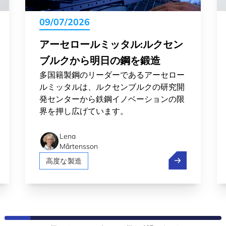
09/07/2026
アーセロールミッタル:ルクセン
ブルクから明日の鋼を鍛造
多国籍製鋼のリーダーであるアーセロー
ルミッタルは、ルクセンブルクの研究開
発センターから鉄鋼イノベーションの限
界を押し広げています。
Lena
Mårtensson
ceMap:ルクセンブルクの教授からスペーステックの創業者へ
アーセロールミ
高度な製造