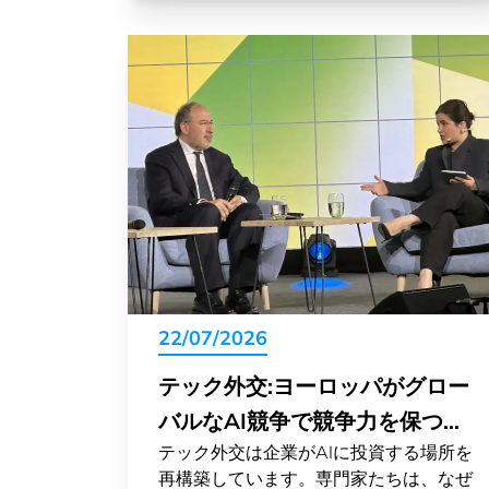
22/07/2026
テック外交:ヨーロッパがグロー
バルなAI競争で競争力を保つ方
テック外交は企業がAIに投資する場所を
法
再構築しています。専門家たちは、なぜ