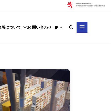
フィルター
トピックでフィルタリング
務所について
お 問い合わせ
JP
LTIOサンフランシスコ
LTIOニューヨーク
データエコノミー
フィンテック&ファイナンス
ベンチマーク
ライフスタイル
ルクセンブルク経済
事業拡大
国際パートナーシップ
外国直接投資
才能
高度な製造
年でフィルタリング