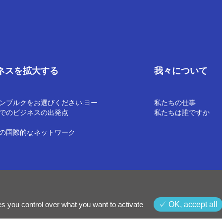
ネスを拡大する
我々について
ンブルクをお選びください:ヨー
私たちの仕事
でのビジネスの出発点
私たちは誰ですか
の国際的なネットワーク
る通知
利用規約
内部通報ポリシー
es you control over what you want to activate
OK, accept all