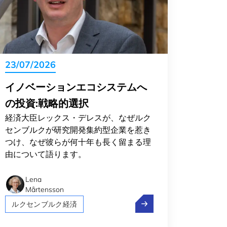
23/07/2026
イノベーションエコシステムへ
の投資:戦略的選択
経済大臣レックス・デレスが、なぜルク
センブルクが研究開発集約型企業を惹き
つけ、なぜ彼らが何十年も長く留まる理
由について語ります。
Lena
Mårtensson
 most welcoming country for expats in 2026
イノベーションエコシス
ルクセンブルク経済