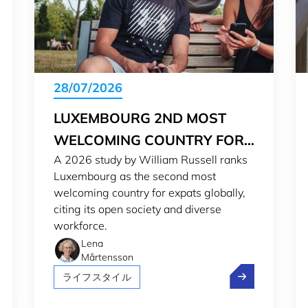
28/07/2026
LUXEMBOURG 2ND MOST
WELCOMING COUNTRY FOR
A 2026 study by William Russell ranks
EXPATS IN 2026
Luxembourg as the second most
welcoming country for expats globally,
citing its open society and diverse
workforce.
Lena
Mårtensson
センブルクから世界への規制報告の効率化
Luxembourg 2nd
ライフスタイル