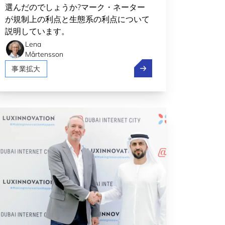
選んだのでしょうか?マーク・ネーター
が規制上の利点と生態系の利点について
説明しています。
Lena
Mårtensson
#17:応募数の記録
ボルト、Pony.ai、
事業拡大