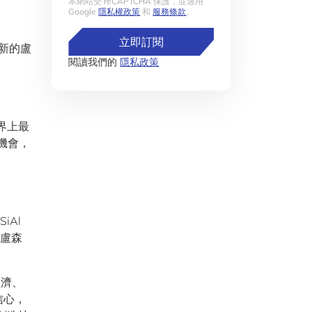
本網站受 reCAPTCHA 保護，並適用
Google
隱私權政策
和
服務條款
。
立即訂閱
。新的盧
閱讀我們的
隱私政策
世界上最
機會，
iAl
固盧森
經濟、
信心，