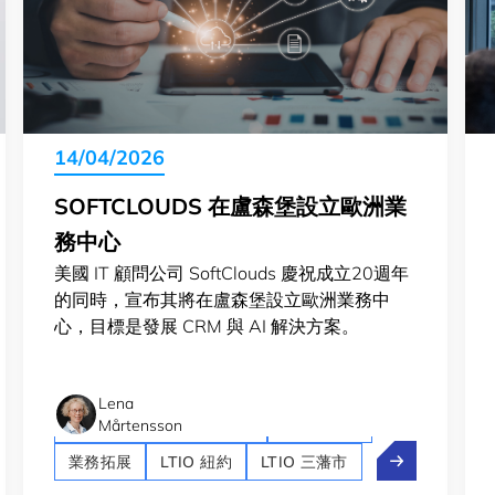
14/04/2026
SOFTCLOUDS 在盧森堡設立歐洲業
務中心
美國 IT 顧問公司 SoftClouds 慶祝成立20週年
的同時，宣布其將在盧森堡設立歐洲業務中
心，目標是發展 CRM 與 AI 解決方案。
Lena
Artificial intelligence (AI)
Crossroad
Mårtensson
eMap：從教授到盧森堡的太空科技創辦人
SoftClou
業務拓展
LTIO 紐約
LTIO 三藩市