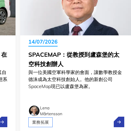
14/07/2026
 在
SPACEMAP：從教授到盧森堡的太
空科技創辦人
其自
與一位美國空軍科學家的會面，讓數學教授金
生態系
德洙成為太空科技創始人。他的新創公司
SpaceMap現已以盧森堡為家。
Lena
Mårtensson
olt、Pony.ai 和 Stellantis 在盧森堡測試自駕
Spac
業務拓展