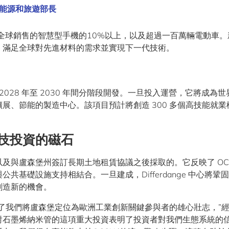
業、能源和旅遊部長
於全球銷售的智慧型手機的10%以上，以及超過一百萬輛電動車
，滿足全球對先進材料的需求並實現下一代技術。
，將於 2028 年至 2030 年間分階段開發。一旦投入運營，它將成為
展、節能的製造中心。該項目預計將創造 300 多個高技能就業
技投資的磁石
與盧森堡州簽訂長期土地租賃協議之後採取的。它反映了 OCS
基礎設施支持相結合。一旦建成，Differdange 中心將鞏
創造新的機會。
了我們將盧森堡定位為歐洲工業創新關鍵參與者的雄心壯志，”
 說。“”對石墨烯納米管的這項重大投資表明了投資者對我們生態系統的