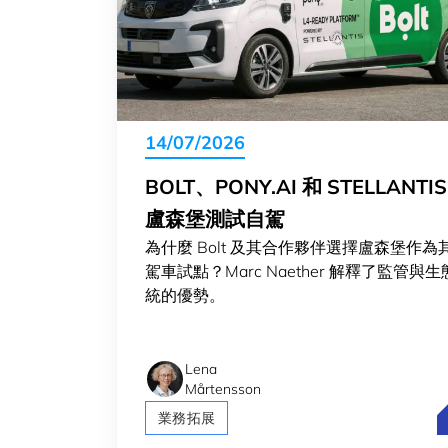
14/07/2026
BOLT、PONY.AI 和 STELLANTIS
盧森堡測試自駕
為什麼 Bolt 及其合作夥伴選擇盧森堡作為
駕車試點？Marc Naether 解釋了監管與
統的優勢。
Lena
Mårtensson
B
業務拓展