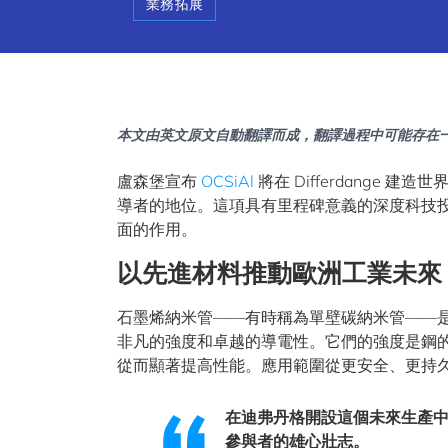
業務拓展
本文由英文原文自動翻譯而成，翻譯過程中可能存在
盧森堡宣布
OCSiAl
將在 Differdang
導者的地位。這項具有里程碑意義的深度科技
面的作用。
以先進材料推動歐洲工業未來
石墨烯納米管——有時稱為單壁碳納米管——是 
非凡的強度和卓越的導電性。它們的強度是鋼的
從而顯著提高性能。應用範圍從更安全、更持
在迪弗丹格開設這個未來生產
參與者的雄心壯志。