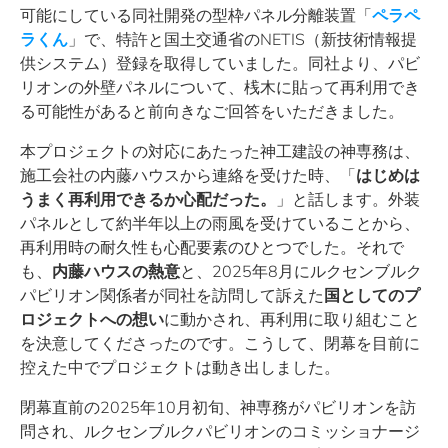
可能にしている同社開発の型枠パネル分離装置「
ペラペ
ラくん
」で、特許と国土交通省のNETIS（新技術情報提
供システム）登録を取得していました。同社より、パビ
リオンの外壁パネルについて、桟木に貼って再利用でき
る可能性があると前向きなご回答をいただきました。
本プロジェクトの対応にあたった神工建設の神専務は、
施工会社の内藤ハウスから連絡を受けた時、「
はじめは
うまく再利用できるか心配だった。
」と話します。外装
パネルとして約半年以上の雨風を受けていることから、
再利用時の耐久性も心配要素のひとつでした。それで
も、
内藤ハウスの熱意
と、2025年8月にルクセンブルク
パビリオン関係者が同社を訪問して訴えた
国としてのプ
ロジェクトへの想い
に動かされ、再利用に取り組むこと
を決意してくださったのです。こうして、閉幕を目前に
控えた中でプロジェクトは動き出しました。
閉幕直前の2025年10月初旬、神専務がパビリオンを訪
問され、ルクセンブルクパビリオンのコミッショナージ