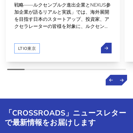
戦略——ルクセンブルク進出企業とNEXUS参
加企業が語るリアルと実践」では、海外展開
を目指す日本のスタートアップ、投資家、ア
クセラレーターの皆様を対象に、ルクセンブ
ルクを拠点とした欧州市場進出というシナリ
オを、実体験を持つ多くの企業様の声を通じ
エグゼクティ
てお届けしました。また、ルクセンブルクと
LTIO東京
日本の宇宙分野での交流の裾野が広がってい
ます。
「CROSSROADS」ニュースレター
で最新情報をお届けします