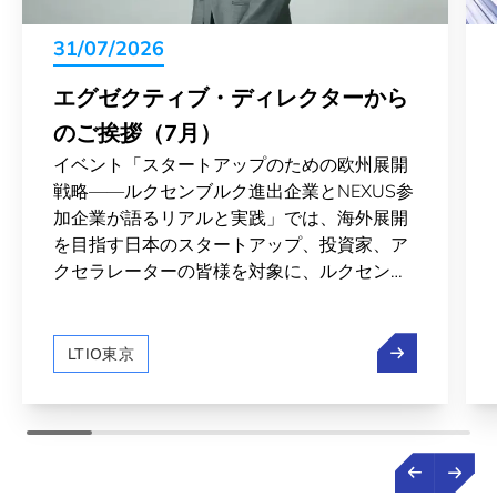
31/07/2026
エグゼクティブ・ディレクターから
のご挨拶（7月）
イベント「スタートアップのための欧州展開
戦略——ルクセンブルク進出企業とNEXUS参
加企業が語るリアルと実践」では、海外展開
を目指す日本のスタートアップ、投資家、ア
クセラレーターの皆様を対象に、ルクセンブ
ルクを拠点とした欧州市場進出というシナリ
オを、実体験を持つ多くの企業様の声を通じ
エグゼクティ
てお届けしました。また、ルクセンブルクと
LTIO東京
日本の宇宙分野での交流の裾野が広がってい
ます。