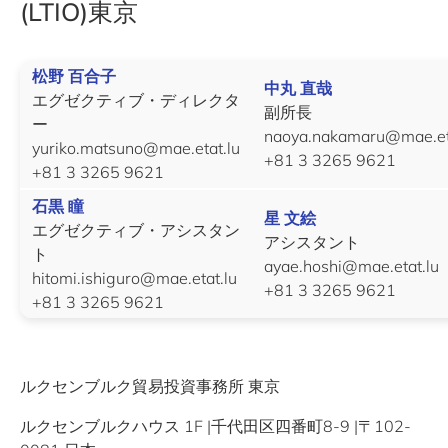
(LTIO)東京
松野 百合子
中丸 直哉
エグゼクティブ・ディレクタ
副所長
ー
naoya.nakamaru@mae.et
yuriko.matsuno@mae.etat.lu
+81 3 3265 9621
+81 3 3265 9621
石黒 瞳
星 文絵
エグゼクティブ・アシスタン
アシスタント
ト
ayae.hoshi@mae.etat.lu
hitomi.ishiguro@mae.etat.lu
+81 3 3265 9621
+81 3 3265 9621
ルクセンブルク貿易投資事務所 東京
ルクセンブルクハウス 1F |千代田区四番町8-9 |〒102-