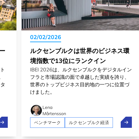
02/02/2026
ー
ルクセンブルクは世界のビジネス環
境指数で13位にランクイン
のト
IBEI 2026は、ルクセンブルクをデジタルイン
認
フラと市場認識の面で卓越した実績を誇り、
クタ
世界のトップビジネス目的地の一つに位置づ
けました。
Lena
Mårtensson
ルクセンブルクはS&PとムーディーズからAAA評価を獲得
ルクセ
ベンチマーク
ルクセンブルク経済