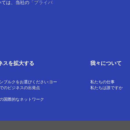
いては、当社の
「プライバ
ネスを拡大する
我々について
ンブルクをお選びください:ヨー
私たちの仕事
でのビジネスの出発点
私たちは誰ですか
の国際的なネットワーク
る通知
利用規約
内部通報ポリシー