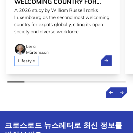
WELCOMING COUNTRY FOR
A 2026 study by William Russell ranks
EXPATS IN 2026
Luxembourg as the second most welcoming
country for expats globally, citing its open
society and diverse workforce.
Lena
Mårtensson
Luxembourg 2n
Lifestyle
크로스로드 뉴스레터로 최신 정보를