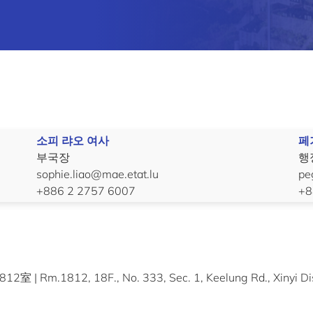
소피 랴오 여사
페
부국장
행
sophie.liao@mae.etat.lu
pe
+886 2 2757 6007
+8
812, 18F., No. 333, Sec. 1, Keelung Rd., Xinyi Distri