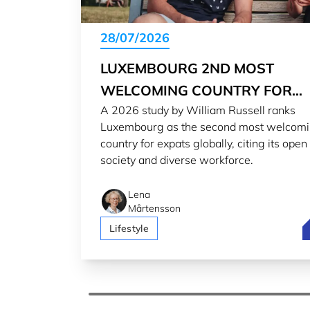
28/07/2026
LUXEMBOURG 2ND MOST
WELCOMING COUNTRY FOR
A 2026 study by William Russell ranks
EXPATS IN 2026
Luxembourg as the second most welcom
country for expats globally, citing its open
society and diverse workforce.
Lena
Mårtensson
L
Lifestyle