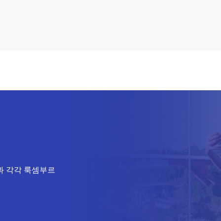
과 각각 룩셈부르