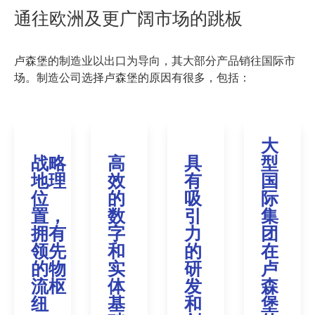
通往欧洲及更广阔市场的跳板
卢森堡的制造业以出口为导向，其大部分产品销往国际市
场。制造公司选择卢森堡的原因有很多，包括：
大
战略
高
具
型
地理
效
有
国
位
的
吸
际
置，
数
引
集
拥有
字
力
团
领先
和
的
在
的物
实
研
卢
流枢
体
发
森
纽
基
和
堡