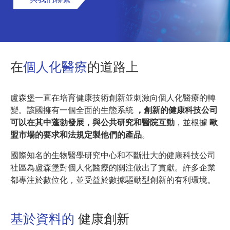
在
個人化醫療
的道路上
盧森堡一直在培育健康技術創新並刺激向個人化醫療的轉
變。該國擁有一個全面的生態系統
，創新的健康科技公司
可以在其中蓬勃發展，與公共研究和醫院互動
，並根據
歐
盟市場的要求和法規定製他們的產品
。
國際知名的生物醫學研究中心和不斷壯大的健康科技公司
社區為盧森堡對個人化醫療的關注做出了貢獻。許多企業
都專注於數位化，並受益於數據驅動型創新的有利環境。
基於資料的
健康創新