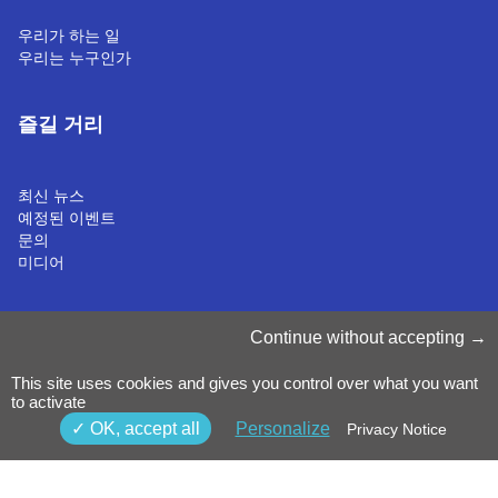
우리가 하는 일
우리는 누구인가
즐길 거리
최신 뉴스
예정된 이벤트
문의
미디어
쿠키 관리
Continue without accepting
쿠키 정책
개인정보처리방침
This site uses cookies and gives you control over what you want
약관 & 조건
to activate
내부 고발 정책
©2025 Luxinnovation GIE
OK, accept all
Personalize
Privacy Notice